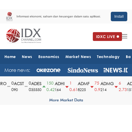
Install
Informasi ekonomi, saham dan keuangan dalam satu aplikasi.
Home
News
Economics
Market News
Technology
Ba
More news:
0
0
150
1
75
6
O
ACST
ADES
ADHI
ADMF
ADMG
AD
0
0
0.42
0.61
0.9
2.73
90
35550
164
8225
214
1510
More Market Data