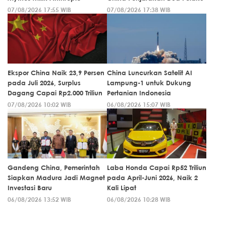
07/08/2026 17:55 WIB
07/08/2026 17:38 WIB
Ekspor China Naik 23,9 Persen
China Luncurkan Satelit AI
pada Juli 2026, Surplus
Lampung-1 untuk Dukung
Dagang Capai Rp2.000 Triliun
Pertanian Indonesia
07/08/2026 10:02 WIB
06/08/2026 15:07 WIB
Gandeng China, Pemerintah
Laba Honda Capai Rp52 Triliun
Siapkan Madura Jadi Magnet
pada April-Juni 2026, Naik 2
Investasi Baru
Kali Lipat
06/08/2026 13:52 WIB
06/08/2026 10:28 WIB