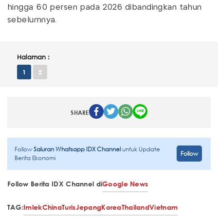
hingga 60 persen pada 2026 dibandingkan tahun
sebelumnya.
Halaman :
1
2
SHARE
Follow
Saluran Whatsapp IDX Channel
untuk Update
Follow
Berita Ekonomi
Follow Berita IDX Channel di
Google News
TAG:
Imlek
China
Turis
Jepang
Korea
Thailand
Vietnam