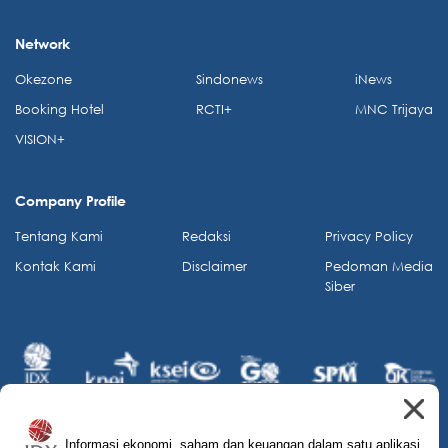
Network
Okezone
Sindonews
iNews
Booking Hotel
RCTI+
MNC Trijaya
VISION+
Company Profile
Tentang Kami
Redaksi
Privacy Policy
Kontak Kami
Disclaimer
Pedoman Media
Siber
Informasi ekonomi, saham dan keuangan dalam satu aplikasi.