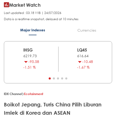
Market Watch
Last updated : 03.18 WIB | 24/07/2026
Data is a realtime snapshot, delayed at 10 minutes
Major Indexes
Currencies
IHSG
LQ45
6219.73
616.64
-95.58
-10.48
-1.51 %
-1.67 %
IDX Channel
Ecotainment
Boikot Jepang, Turis China Pilih Liburan
Imlek di Korea dan ASEAN