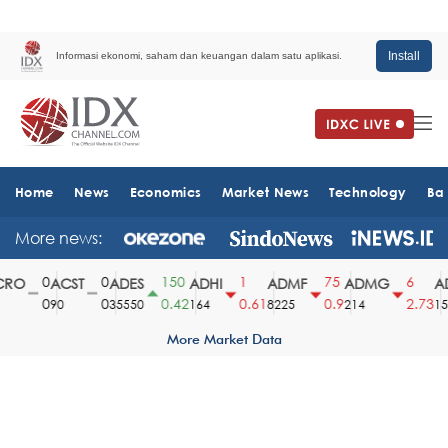
Install
Informasi ekonomi, saham dan keuangan dalam satu aplikasi.
Home
News
Economics
Market News
Technology
Ba
More news:
0
0
150
1
75
6
RO
ACST
ADES
ADHI
ADMF
ADMG
AD
0
0
0.42
0.61
0.9
2.73
90
35550
164
8225
214
151
More Market Data