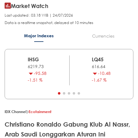
Market Watch
Last updated : 03.18 WIB | 24/07/2026
Data is a realtime snapshot, delayed at 10 minutes
Major Indexes
Currencies
IHSG
LQ45
6219.73
616.64
-95.58
-10.48
-1.51 %
-1.67 %
IDX Channel
Ecotainment
Christiano Ronaldo Gabung Klub Al Nassr,
Arab Saudi Longgarkan Aturan Ini