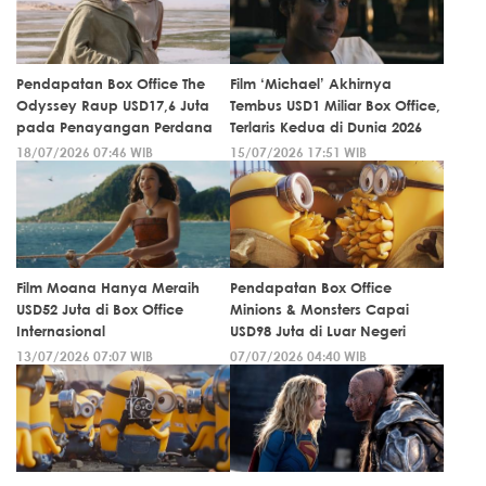
Pendapatan Box Office The
Film ‘Michael’ Akhirnya
Odyssey Raup USD17,6 Juta
Tembus USD1 Miliar Box Office,
pada Penayangan Perdana
Terlaris Kedua di Dunia 2026
18/07/2026 07:46 WIB
15/07/2026 17:51 WIB
Film Moana Hanya Meraih
Pendapatan Box Office
USD52 Juta di Box Office
Minions & Monsters Capai
Internasional
USD98 Juta di Luar Negeri
13/07/2026 07:07 WIB
07/07/2026 04:40 WIB