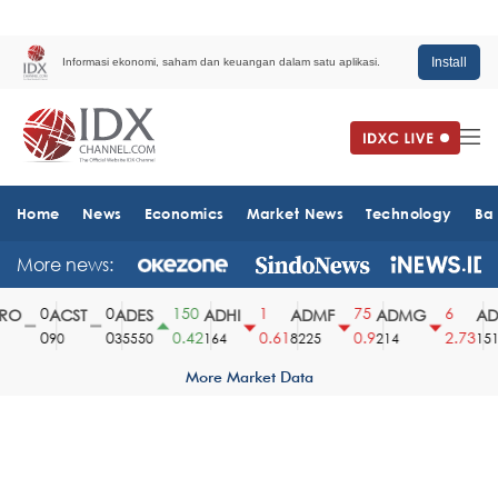
Install
Informasi ekonomi, saham dan keuangan dalam satu aplikasi.
Home
News
Economics
Market News
Technology
Ba
More news:
0
0
150
1
75
6
O
ACST
ADES
ADHI
ADMF
ADMG
ADM
0
0
0.42
0.61
0.9
2.73
90
35550
164
8225
214
1510
More Market Data