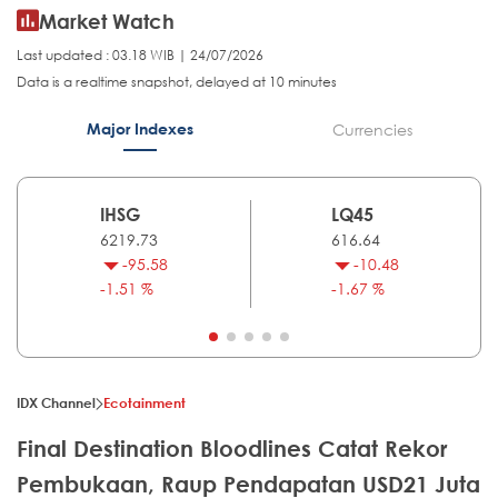
Market Watch
Last updated : 03.18 WIB | 24/07/2026
Data is a realtime snapshot, delayed at 10 minutes
Major Indexes
Currencies
IHSG
LQ45
6219.73
616.64
-95.58
-10.48
-1.51 %
-1.67 %
IDX Channel
Ecotainment
Final Destination Bloodlines Catat Rekor
Pembukaan, Raup Pendapatan USD21 Juta