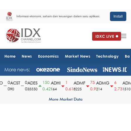
Install
Informasi ekonomi, saham dan keuangan dalam satu aplikasi.
Home
News
Economics
Market News
Technology
Ba
More news:
0
0
150
1
75
6
ACST
ADES
ADHI
ADMF
ADMG
ADMR
0
0
0.42
0.61
0.9
2.73
90
35550
164
8225
214
1510
More Market Data