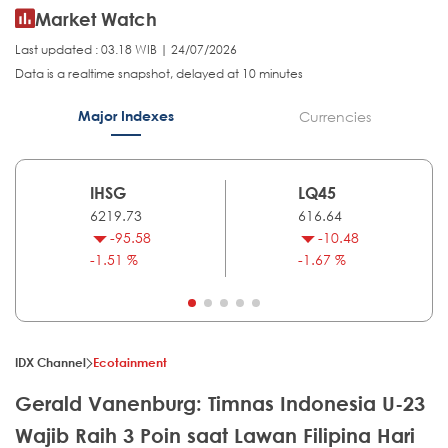
Market Watch
Last updated : 03.18 WIB | 24/07/2026
Data is a realtime snapshot, delayed at 10 minutes
Major Indexes
Currencies
IHSG
LQ45
6219.73
616.64
-95.58
-10.48
-1.51 %
-1.67 %
IDX Channel
Ecotainment
Gerald Vanenburg: Timnas Indonesia U-23
Wajib Raih 3 Poin saat Lawan Filipina Hari