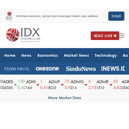
Install
Informasi ekonomi, saham dan keuangan dalam satu aplikasi.
Home
News
Economics
Market News
Technology
Ba
More news:
150
1
75
6
60
ADES
ADHI
ADMF
ADMG
ADMR
ADR
0.42
0.61
0.9
2.73
3.82
35550
164
8225
214
1510
2540
More Market Data