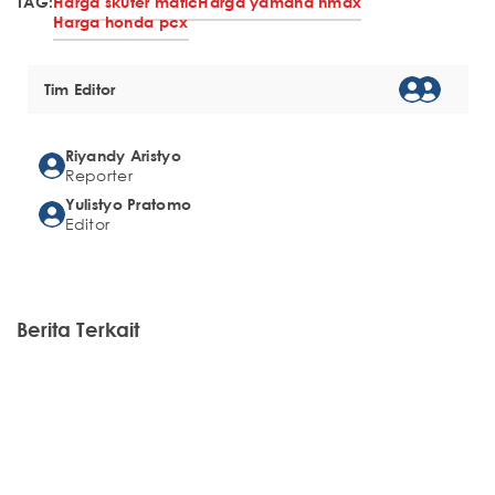
TAG:
Harga skuter matic
Harga yamaha nmax
Harga honda pcx
Tim Editor
Riyandy Aristyo
Reporter
Yulistyo Pratomo
Editor
Berita Terkait