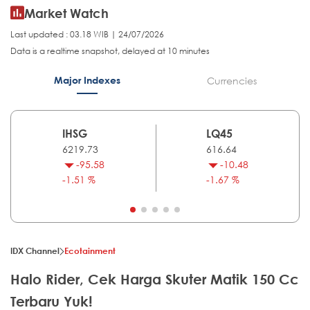
Market Watch
Last updated : 03.18 WIB | 24/07/2026
Data is a realtime snapshot, delayed at 10 minutes
Major Indexes
Currencies
IHSG
LQ45
6219.73
616.64
-95.58
-10.48
-1.51 %
-1.67 %
IDX Channel
Ecotainment
Halo Rider, Cek Harga Skuter Matik 150 Cc
Terbaru Yuk!