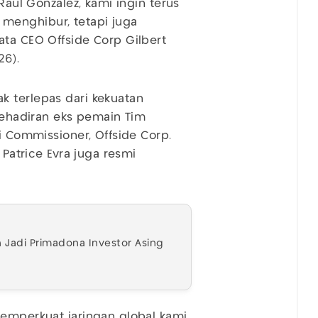
Raul Gonzalez, kami ingin terus
menghibur, tetapi juga
ata CEO Offside Corp Gilbert
26).
k terlepas dari kekuatan
 kehadiran eks pemain Tim
i Commissioner, Offside Corp.
 Patrice Evra juga resmi
 Jadi Primadona Investor Asing
memperkuat jaringan global kami,