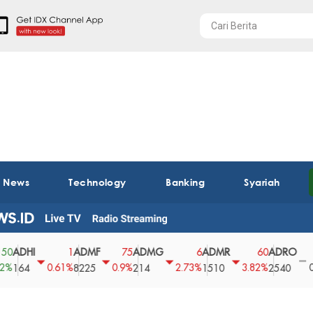
t News
Technology
Banking
Syariah
HI
ADMF
ADMG
ADMR
ADRO
AE
1
75
6
60
0
0.61%
0.9%
2.73%
3.82%
0%
4
8225
214
1510
2540
43