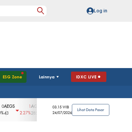
Log in
ESG Zone
Lainnya
IDXC LIVE
GS
AGII
AGRO
AGRS
AHAP
AIM
1
100
4
0
2
03.15 WIB
Lihat Data Pasar
2.27%
3.39%
2.63%
0%
2.04%
2850
148
24/07/2026
62
96
360