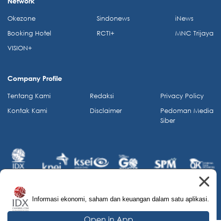
Network
Okezone
Sindonews
iNews
Booking Hotel
RCTI+
MNC Trijaya
VISION+
Company Profile
Tentang Kami
Redaksi
Privacy Policy
Kontak Kami
Disclaimer
Pedoman Media
Siber
Informasi ekonomi, saham dan keuangan dalam satu aplikasi.
© 2026 IDX Channel. All Rights Reserved.
Open in App