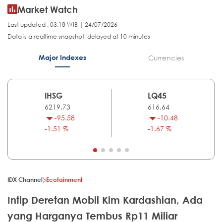
Market Watch
Last updated : 03.18 WIB | 24/07/2026
Data is a realtime snapshot, delayed at 10 minutes
Major Indexes
Currencies
IHSG
LQ45
6219.73
616.64
-95.58
-10.48
-1.51 %
-1.67 %
IDX Channel
Ecotainment
Intip Deretan Mobil Kim Kardashian, Ada
yang Harganya Tembus Rp11 Miliar