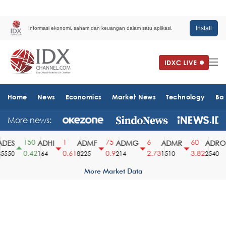
Install
Informasi ekonomi, saham dan keuangan dalam satu aplikasi.
Home
News
Economics
Market News
Technology
Ba
More news:
150
1
75
6
60
ES
ADHI
ADMF
ADMG
ADMR
ADRO
0.42
0.61
0.9
2.73
3.82
550
164
8225
214
1510
2540
More Market Data