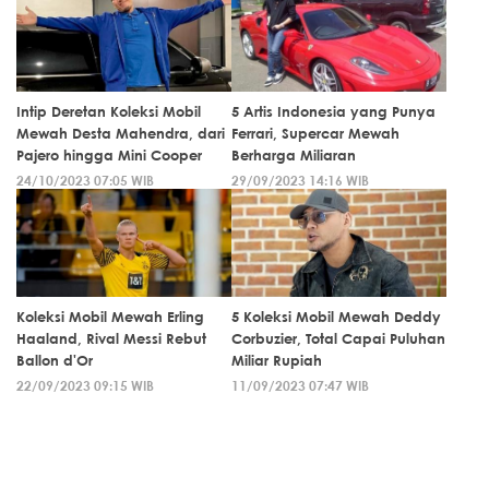
Intip Deretan Koleksi Mobil
5 Artis Indonesia yang Punya
Mewah Desta Mahendra, dari
Ferrari, Supercar Mewah
Pajero hingga Mini Cooper
Berharga Miliaran
24/10/2023 07:05 WIB
29/09/2023 14:16 WIB
Koleksi Mobil Mewah Erling
5 Koleksi Mobil Mewah Deddy
Haaland, Rival Messi Rebut
Corbuzier, Total Capai Puluhan
Ballon d'Or
Miliar Rupiah
22/09/2023 09:15 WIB
11/09/2023 07:47 WIB