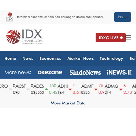
Install
Informasi ekonomi, saham dan keuangan dalam satu aplikasi.
Home
News
Economics
Market News
Technology
Ba
More news:
0
0
150
1
75
6
RO
ACST
ADES
ADHI
ADMF
ADMG
AD
0
0
0.42
0.61
0.9
2.73
90
35550
164
8225
214
151
More Market Data