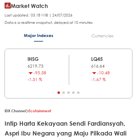
Market Watch
Last updated : 03.18 WIB | 24/07/2026
Data is a realtime snapshot, delayed at 10 minutes
Major Indexes
Currencies
IHSG
LQ45
6219.73
616.64
-95.58
-10.48
-1.51 %
-1.67 %
IDX Channel
Ecotainment
Intip Harta Kekayaan Sendi Fardiansyah,
Aspri Ibu Negara yang Maju Pilkada Wali