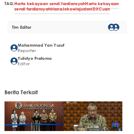
TAG:
Harta kekayaan sendi fardiansyah
Harta kekayaan
sendi fardiansyah
Iriana
Jokowi
ajudan
IDXCuan
Tim Editor
Mohammad Yan Yusuf
Reporter
Yulistyo Pratomo
Editor
Berita Terkait