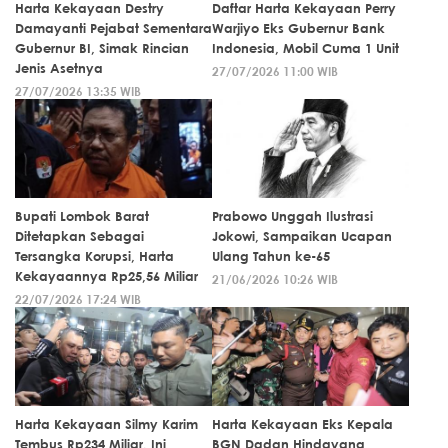
Harta Kekayaan Destry
Daftar Harta Kekayaan Perry
Damayanti Pejabat Sementara
Warjiyo Eks Gubernur Bank
Gubernur BI, Simak Rincian
Indonesia, Mobil Cuma 1 Unit
Jenis Asetnya
27/07/2026 11:00 WIB
27/07/2026 13:35 WIB
Bupati Lombok Barat
Prabowo Unggah Ilustrasi
Ditetapkan Sebagai
Jokowi, Sampaikan Ucapan
Tersangka Korupsi, Harta
Ulang Tahun ke-65
Kekayaannya Rp25,56 Miliar
21/06/2026 10:26 WIB
22/07/2026 17:24 WIB
Harta Kekayaan Silmy Karim
Harta Kekayaan Eks Kepala
Tembus Rp234 Miliar, Ini
BGN Dadan Hindayana