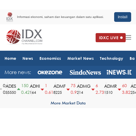
Install
Informasi ekonomi, saham dan keuangan dalam satu aplikasi.
Home
News
Economics
Market News
Technology
Ba
More news:
0
150
1
75
6
60
ADES
ADHI
ADMF
ADMG
ADMR
ADR
0
0.42
0.61
0.9
2.73
3.82
35550
164
8225
214
1510
2540
More Market Data