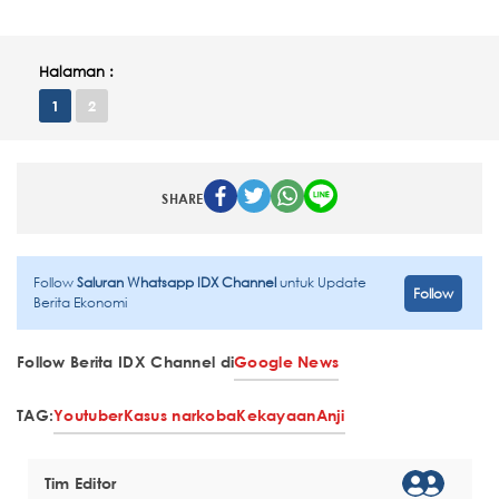
Halaman :
1
2
SHARE
Follow
Saluran Whatsapp IDX Channel
untuk Update
Follow
Berita Ekonomi
Follow Berita IDX Channel di
Google News
TAG:
Youtuber
Kasus narkoba
Kekayaan
Anji
Tim Editor