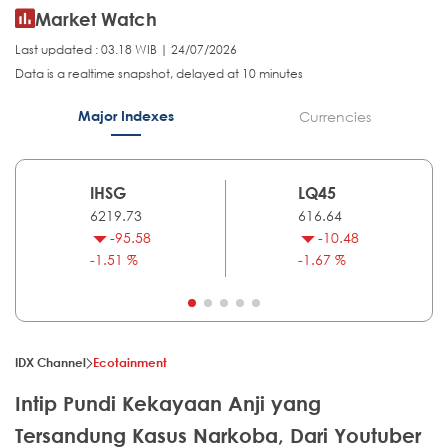
Market Watch
Last updated : 03.18 WIB | 24/07/2026
Data is a realtime snapshot, delayed at 10 minutes
Major Indexes
Currencies
IHSG
LQ45
6219.73
616.64
-95.58
-10.48
-1.51 %
-1.67 %
IDX Channel
Ecotainment
Intip Pundi Kekayaan Anji yang
Tersandung Kasus Narkoba, Dari Youtuber