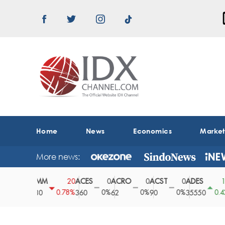
Home
News
Economics
Marke
More news:
ABMM
ACES
ACRO
ACST
ADES
ADH
0
20
0
0
0
150
%
0.78%
0%
0%
0%
0.42%
2530
360
62
90
35550
164