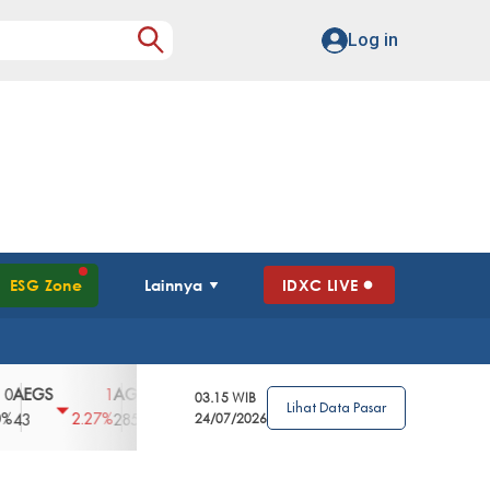
Log in
ESG Zone
Lainnya
IDXC LIVE
S
AGII
AGRO
AGRS
AHAP
AIMS
1
100
4
0
2
03.15 WIB
Lihat Data Pasar
2.27%
3.39%
2.63%
0%
2.04%
2850
148
24/07/2026
62
96
360