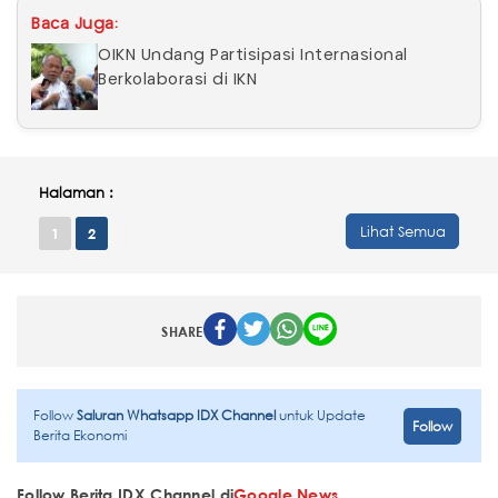
Baca Juga:
OIKN Undang Partisipasi Internasional
Berkolaborasi di IKN
Halaman :
Lihat Semua
1
2
SHARE
Follow
Saluran Whatsapp IDX Channel
untuk Update
Follow
Berita Ekonomi
Follow Berita IDX Channel di
Google News