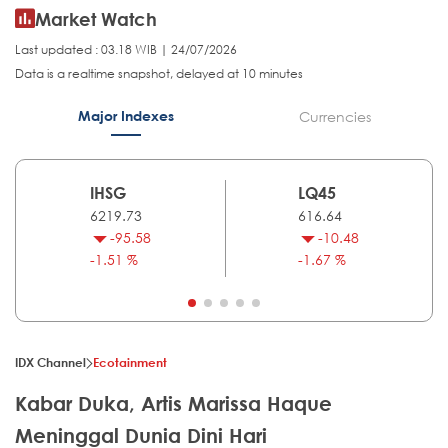
Market Watch
Last updated : 03.18 WIB | 24/07/2026
Data is a realtime snapshot, delayed at 10 minutes
Major Indexes
Currencies
IHSG
LQ45
6219.73
616.64
-95.58
-10.48
-1.51 %
-1.67 %
IDX Channel
Ecotainment
Kabar Duka, Artis Marissa Haque
Meninggal Dunia Dini Hari