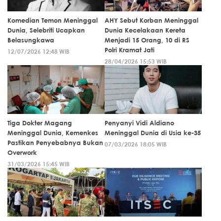
Komedian Temon Meninggal
AHY Sebut Korban Meninggal
Dunia, Selebriti Ucapkan
Dunia Kecelakaan Kereta
Belasungkawa
Menjadi 15 Orang, 10 di RS
Polri Kramat Jati
12/07/2026 12:48 WIB
28/04/2026 15:53 WIB
Tiga Dokter Magang
Penyanyi Vidi Aldiano
Meninggal Dunia, Kemenkes
Meninggal Dunia di Usia ke-35
Pastikan Penyebabnya Bukan
07/03/2026 18:05 WIB
Overwork
31/03/2026 15:45 WIB