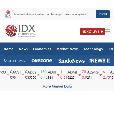
Install
Informasi ekonomi, saham dan keuangan dalam satu aplikasi.
Home
News
Economics
Market News
Technology
Ba
More news:
0
0
150
1
75
6
RO
ACST
ADES
ADHI
ADMF
ADMG
AD
0
0
0.42
0.61
0.9
2.73
90
35550
164
8225
214
151
More Market Data