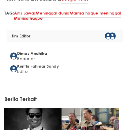
TAG:
Artis Lawas
Meninggal dunia
Marrisa haque meninggal
Marrisa haque
Tim Editor
Dimas Andhika
Reporter
Kunthi Fahmar Sandy
Editor
Berita Terkait