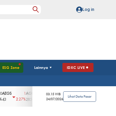
Log in
ESG Zone
Lainnya
IDXC LIVE
S
AGII
AGRO
AGRS
AHAP
AIMS
1
100
4
0
2
03.15 WIB
Lihat Data Pasar
2.27%
3.39%
2.63%
0%
2.04%
2850
148
24/07/2026
62
96
360