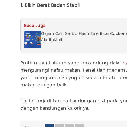
1. Bikin Berat Badan Stabil
Baca Juga:
Gajian Cair, Serbu Flash Sale Rice Cooke
AladinMall
Protein dan kalsium yang terkandung dalam
mengurangi nafsu makan. Penelitian menem
yang mengonsumsi yogurt secara teratur c
makan dengan baik.
Hal ini terjadi karena kandungan gizi pada yo
dengan kandungan kalorinya.