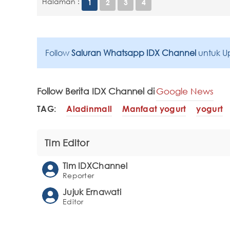
Halaman :
1
2
3
4
Follow
Saluran Whatsapp IDX Channel
untuk U
Follow Berita IDX Channel di
Google News
TAG:
Aladinmall
Manfaat yogurt
yogurt
Tim Editor
Tim IDXChannel
Reporter
Jujuk Ernawati
Editor