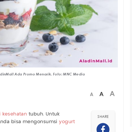
ladinMall Ada Promo Menarik. Foto: MNC Media
A
A
A
i kesehatan
tubuh. Untuk
SHARE
Anda bisa mengonsumsi
yogurt