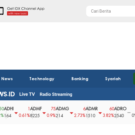
t News
Technology
Banking
Syariah
I
ADMF
ADMG
ADMR
ADRO
AEG
1
75
6
60
0
0.61%
0.9%
2.73%
3.82%
0%
8225
214
1510
2540
43