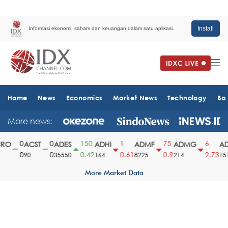
Install
Informasi ekonomi, saham dan keuangan dalam satu aplikasi.
Home
News
Economics
Market News
Technology
Ba
More news:
0
0
150
1
75
6
O
ACST
ADES
ADHI
ADMF
ADMG
AD
0
0
0.42
0.61
0.9
2.73
90
35550
164
8225
214
1510
More Market Data