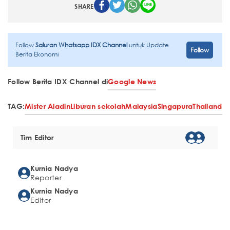
SHARE
Follow
Saluran Whatsapp IDX Channel
untuk Update
Follow
Berita Ekonomi
Follow Berita IDX Channel di
Google News
TAG:
Mister Aladin
Liburan sekolah
Malaysia
Singapura
Thailand
Tim Editor
Kurnia Nadya
Reporter
Kurnia Nadya
Editor