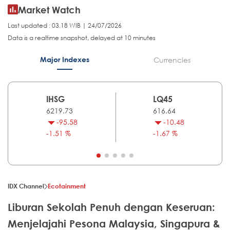
Market Watch
Last updated : 03.18 WIB | 24/07/2026
Data is a realtime snapshot, delayed at 10 minutes
Major Indexes
Currencies
IHSG
LQ45
6219.73
616.64
-95.58
-10.48
-1.51 %
-1.67 %
IDX Channel
Ecotainment
Liburan Sekolah Penuh dengan Keseruan:
Menjelajahi Pesona Malaysia, Singapura &