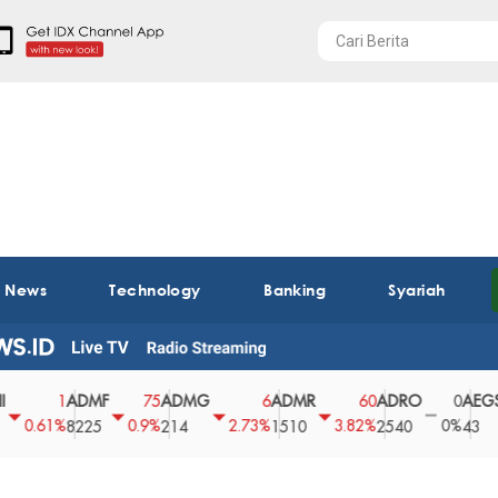
t News
Technology
Banking
Syariah
ADMF
ADMG
ADMR
ADRO
AEGS
1
75
6
60
0
61%
0.9%
2.73%
3.82%
0%
2.
8225
214
1510
2540
43