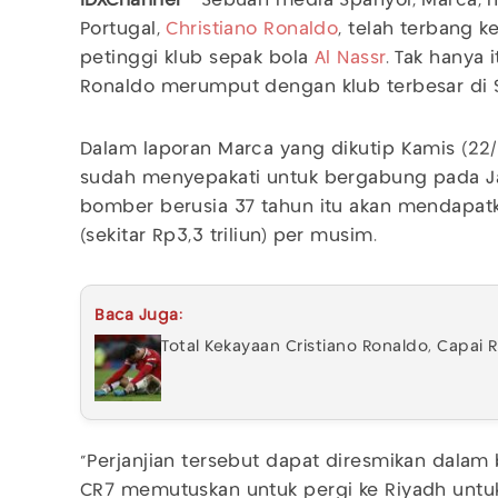
IDXChannel
- Sebuah media Spanyol, Marca, 
Portugal,
Christiano Ronaldo
, telah terbang 
petinggi klub sepak bola
Al Nassr
. Tak hanya 
Ronaldo merumput dengan klub terbesar di S
Dalam laporan Marca yang dikutip Kamis (22/
sudah menyepakati untuk bergabung pada Ja
bomber berusia 37 tahun itu akan mendapatka
(sekitar Rp3,3 triliun) per musim.
Baca Juga:
Total Kekayaan Cristiano Ronaldo, Capai Rp
“Perjanjian tersebut dapat diresmikan dalam
CR7 memutuskan untuk pergi ke Riyadh untu