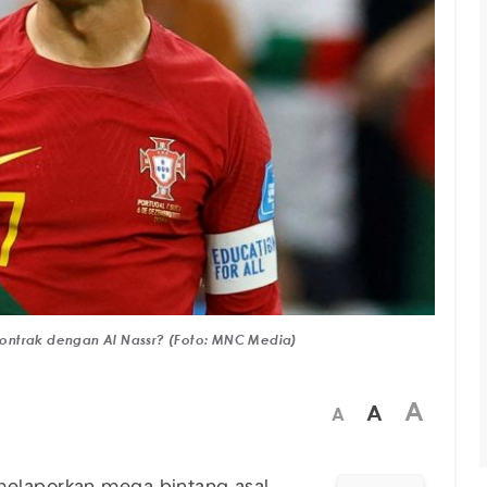
ontrak dengan Al Nassr? (Foto: MNC Media)
A
A
A