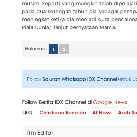
musim. Seperti yang mungkin telah dipelaja
pada dua setengah tahun dia sebagai pesepa
meningkat ketika dia menjadi duta pencalo
Piala Dunia,” lanjut pernyataan Marca.
Halaman :
1
2
Follow
Saluran Whatsapp IDX Channel
untuk U
Follow Berita IDX Channel di
Google News
TAG:
Christiano Ronaldo
Al Nassr
Arab S
Tim Editor