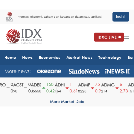
Install
Informasi ekonomi, saham dan keuangan dalam satu aplikasi.
Home
News
Economics
Market News
Technology
Ba
More news:
0
0
150
1
75
6
O
ACST
ADES
ADHI
ADMF
ADMG
ADM
0
0
0.42
0.61
0.9
2.73
90
35550
164
8225
214
1510
More Market Data