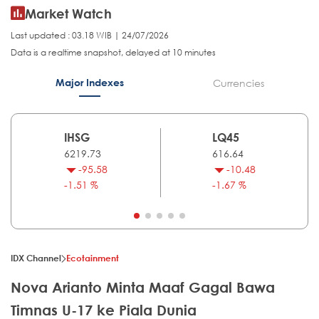
Market Watch
Last updated : 03.18 WIB | 24/07/2026
Data is a realtime snapshot, delayed at 10 minutes
Major Indexes
Currencies
IHSG
LQ45
6219.73
616.64
-95.58
-10.48
-1.51 %
-1.67 %
IDX Channel
Ecotainment
Nova Arianto Minta Maaf Gagal Bawa
Timnas U-17 ke Piala Dunia