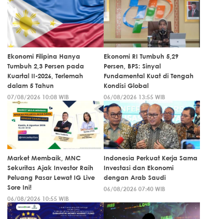
Ekonomi Filipina Hanya
Ekonomi RI Tumbuh 5,29
Tumbuh 2,3 Persen pada
Persen, BPS: Sinyal
Kuartal II-2026, Terlemah
Fundamental Kuat di Tengah
dalam 5 Tahun
Kondisi Global
07/08/2026 10:08 WIB
06/08/2026 13:55 WIB
Market Membaik, MNC
Indonesia Perkuat Kerja Sama
Sekuritas Ajak Investor Raih
Investasi dan Ekonomi
Peluang Pasar Lewat IG Live
dengan Arab Saudi
Sore Ini!
06/08/2026 07:40 WIB
06/08/2026 10:55 WIB