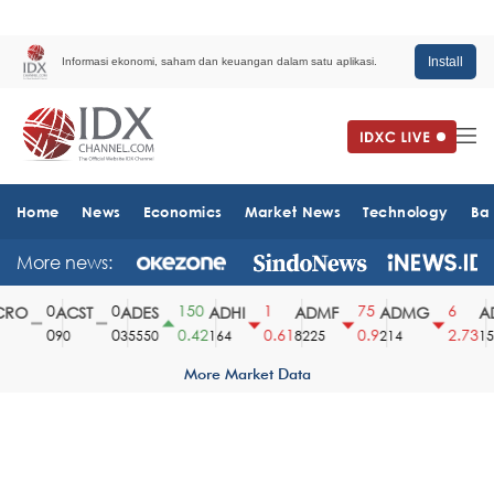
Install
Informasi ekonomi, saham dan keuangan dalam satu aplikasi.
Home
News
Economics
Market News
Technology
Ba
More news:
0
0
150
1
75
6
RO
ACST
ADES
ADHI
ADMF
ADMG
AD
0
0
0.42
0.61
0.9
2.73
90
35550
164
8225
214
151
More Market Data