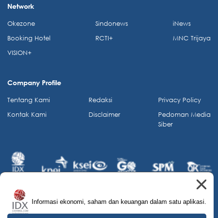
Network
Okezone
Sindonews
iNews
Booking Hotel
RCTI+
MNC Trijaya
VISION+
Company Profile
Tentang Kami
Redaksi
Privacy Policy
Kontak Kami
Disclaimer
Pedoman Media
Siber
Informasi ekonomi, saham dan keuangan dalam satu aplikasi.
© 2026 IDX Channel. All Rights Reserved.