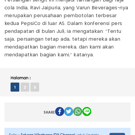
Persaingan sengit ini menjadi tantangan bagi raja
cola India, Ravi Jaipuria, yang Varun Beverages-nya
merupakan perusahaan pembotolan terbesar
kedua PepsiCo di luar AS. Dalam konferensi pers
pendapatan di bulan Juli, ia mengatakan: "Tentu
saja, persaingan tetap ada, tetapi mereka akan
mendapatkan bagian mereka, dan kami akan
mendapatkan bagian kami," katanya.
Halaman :
1
2
3
SHARE
Follow
Saluran Whatsapp IDX Channel
untuk Update