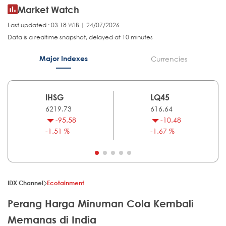
Market Watch
Last updated : 03.18 WIB | 24/07/2026
Data is a realtime snapshot, delayed at 10 minutes
Major Indexes
Currencies
IHSG
LQ45
6219.73
616.64
-95.58
-10.48
-1.51 %
-1.67 %
IDX Channel
Ecotainment
Perang Harga Minuman Cola Kembali
Memanas di India