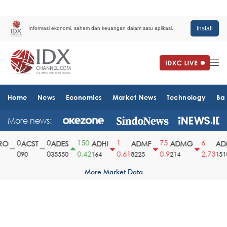
Install
Informasi ekonomi, saham dan keuangan dalam satu aplikasi.
Home
News
Economics
Market News
Technology
Ba
More news:
0
0
150
1
75
6
ACST
ADES
ADHI
ADMF
ADMG
ADM
0
0
0.42
0.61
0.9
2.73
90
35550
164
8225
214
1510
More Market Data