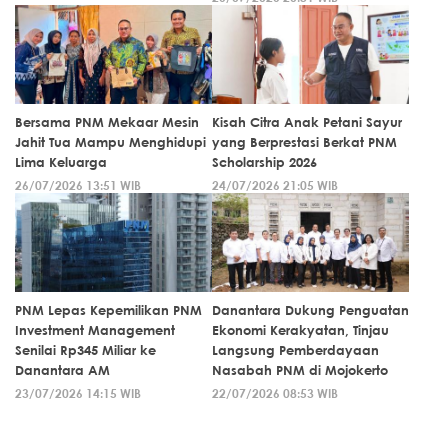
Bersama PNM Mekaar Mesin
Kisah Citra Anak Petani Sayur
Jahit Tua Mampu Menghidupi
yang Berprestasi Berkat PNM
Lima Keluarga
Scholarship 2026
26/07/2026 13:51 WIB
24/07/2026 21:05 WIB
PNM Lepas Kepemilikan PNM
Danantara Dukung Penguatan
Investment Management
Ekonomi Kerakyatan, Tinjau
Senilai Rp345 Miliar ke
Langsung Pemberdayaan
Danantara AM
Nasabah PNM di Mojokerto
23/07/2026 14:15 WIB
22/07/2026 08:53 WIB