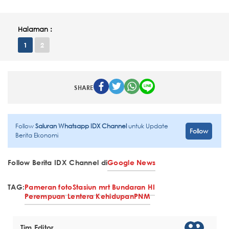
Halaman :
1
2
SHARE
Follow
Saluran Whatsapp IDX Channel
untuk Update
Follow
Berita Ekonomi
Follow Berita IDX Channel di
Google News
TAG:
Pameran foto
Stasiun mrt Bundaran HI
Perempuan Lentera Kehidupan
PNM
Tim Editor