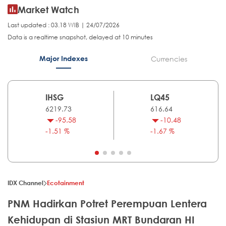
Market Watch
Last updated : 03.18 WIB | 24/07/2026
Data is a realtime snapshot, delayed at 10 minutes
Major Indexes
Currencies
IHSG
LQ45
6219.73
616.64
-95.58
-10.48
-1.51 %
-1.67 %
IDX Channel
Ecotainment
PNM Hadirkan Potret Perempuan Lentera
Kehidupan di Stasiun MRT Bundaran HI