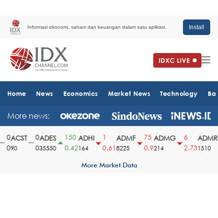
Install
Informasi ekonomi, saham dan keuangan dalam satu aplikasi.
Home
News
Economics
Market News
Technology
Ba
More news:
0
0
150
1
75
6
ACST
ADES
ADHI
ADMF
ADMG
ADMR
0
0
0.42
0.61
0.9
2.73
90
35550
164
8225
214
1510
More Market Data