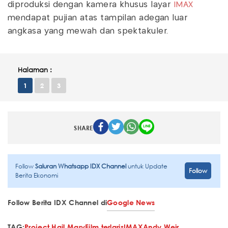
diproduksi dengan kamera khusus layar
IMAX
mendapat pujian atas tampilan adegan luar
angkasa yang mewah dan spektakuler.
Halaman :
1
2
3
SHARE
Follow
Saluran Whatsapp IDX Channel
untuk Update
Follow
Berita Ekonomi
Follow Berita IDX Channel di
Google News
TAG:
Project Hail Mary
Film terlaris
IMAX
Andy Weir