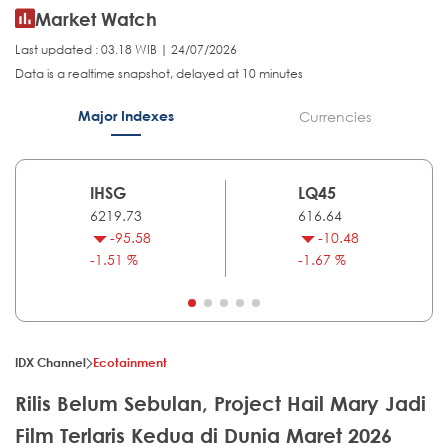
Market Watch
Last updated : 03.18 WIB | 24/07/2026
Data is a realtime snapshot, delayed at 10 minutes
Major Indexes
Currencies
IHSG
LQ45
6219.73
616.64
-95.58
-10.48
-1.51 %
-1.67 %
IDX Channel
Ecotainment
Rilis Belum Sebulan, Project Hail Mary Jadi
Film Terlaris Kedua di Dunia Maret 2026