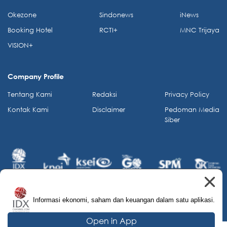
Okezone
Sindonews
iNews
Booking Hotel
RCTI+
MNC Trijaya
VISION+
Company Profile
Tentang Kami
Redaksi
Privacy Policy
Kontak Kami
Disclaimer
Pedoman Media
Siber
Informasi ekonomi, saham dan keuangan dalam satu aplikasi.
© 2026 IDX Channel. All Rights Reserved.
Open in App