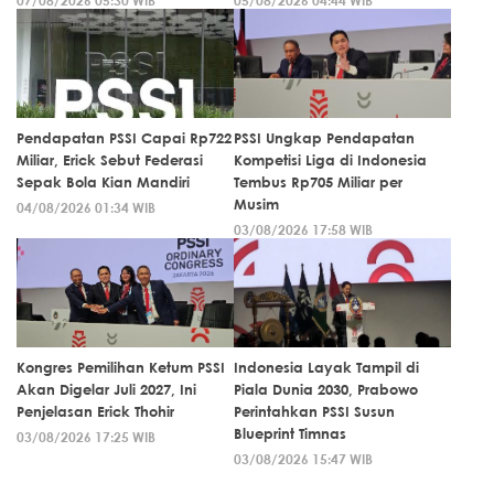
07/08/2026 05:30 WIB
05/08/2026 04:44 WIB
Pendapatan PSSI Capai Rp722
PSSI Ungkap Pendapatan
Miliar, Erick Sebut Federasi
Kompetisi Liga di Indonesia
Sepak Bola Kian Mandiri
Tembus Rp705 Miliar per
Musim
04/08/2026 01:34 WIB
03/08/2026 17:58 WIB
Kongres Pemilihan Ketum PSSI
Indonesia Layak Tampil di
Akan Digelar Juli 2027, Ini
Piala Dunia 2030, Prabowo
Penjelasan Erick Thohir
Perintahkan PSSI Susun
Blueprint Timnas
03/08/2026 17:25 WIB
03/08/2026 15:47 WIB