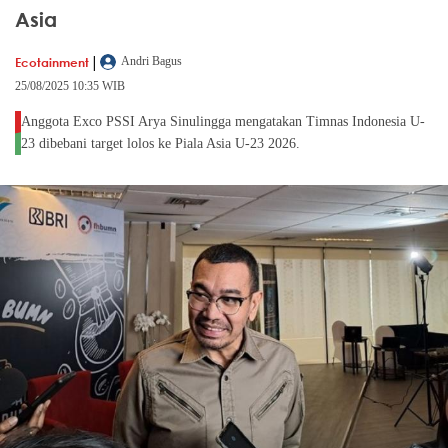
Asia
|
Ecotainment
Andri Bagus
25/08/2025 10:35 WIB
Anggota Exco PSSI Arya Sinulingga mengatakan Timnas Indonesia U-
23 dibebani target lolos ke Piala Asia U-23 2026.