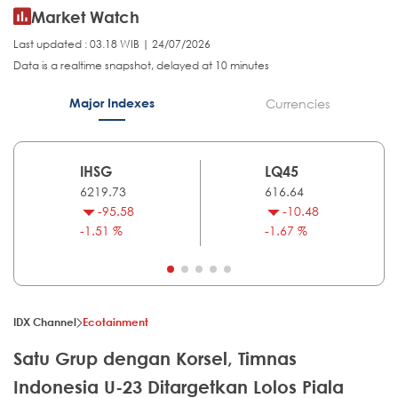
Market Watch
Last updated : 03.18 WIB | 24/07/2026
Data is a realtime snapshot, delayed at 10 minutes
Major Indexes
Currencies
IHSG
LQ45
6219.73
616.64
-95.58
-10.48
-1.51 %
-1.67 %
IDX Channel
Ecotainment
Satu Grup dengan Korsel, Timnas
Indonesia U-23 Ditargetkan Lolos Piala