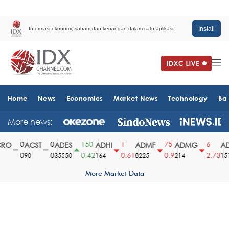
Install
Informasi ekonomi, saham dan keuangan dalam satu aplikasi.
Home
News
Economics
Market News
Technology
Ba
More news:
0
0
150
1
75
6
O
ACST
ADES
ADHI
ADMF
ADMG
AD
0
0
0.42
0.61
0.9
2.73
90
35550
164
8225
214
1510
More Market Data