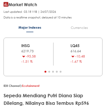
Market Watch
Last updated : 03.18 WIB | 24/07/2026
Data is a realtime snapshot, delayed at 10 minutes
Major Indexes
Currencies
IHSG
LQ45
6219.73
616.64
-95.58
-10.48
-1.51 %
-1.67 %
IDX Channel
Ecotainment
Sepeda Mendiang Putri Diana Siap
Dilelang, Nilainya Bisa Tembus Rp596