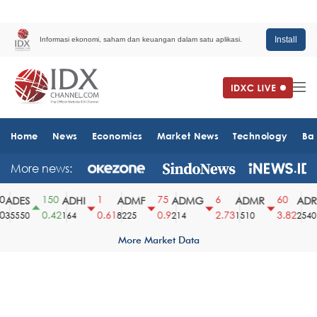
Install
Informasi ekonomi, saham dan keuangan dalam satu aplikasi.
Home
News
Economics
Market News
Technology
Ba
More news:
150
1
75
6
60
ADES
ADHI
ADMF
ADMG
ADMR
ADRO
0.42
0.61
0.9
2.73
3.82
35550
164
8225
214
1510
2540
More Market Data