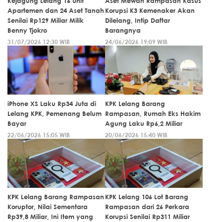
Kejagung Lelang 16 Unit
Aset Mewah Rampasan Kasus
Apartemen dan 24 Aset Tanah
Korupsi K3 Kemenaker Akan
Senilai Rp129 Miliar Milik
Dilelang, Intip Daftar
Benny Tjokro
Barangnya
31/07/2026 12:30 WIB
24/06/2026 19:09 WIB
iPhone XS Laku Rp34 Juta di
KPK Lelang Barang
Lelang KPK, Pemenang Belum
Rampasan, Rumah Eks Hakim
Bayar
Agung Laku Rp6,2 Miliar
22/06/2026 15:05 WIB
20/06/2026 15:40 WIB
KPK Lelang Barang Rampasan
KPK Lelang 106 Lot Barang
Koruptor, Nilai Sementara
Rampasan dari 26 Perkara
Rp39,8 Miliar, Ini Item yang
Korupsi Senilai Rp311 Miliar