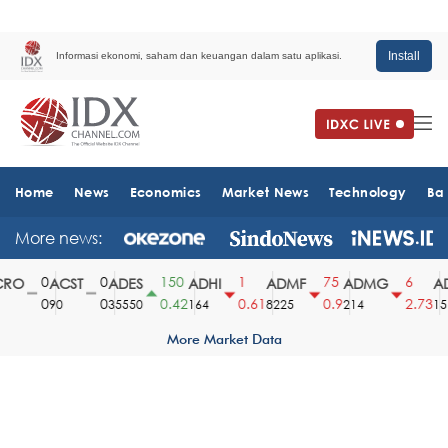
Install
Informasi ekonomi, saham dan keuangan dalam satu aplikasi.
Home
News
Economics
Market News
Technology
Ba
More news:
0
0
150
1
75
6
RO
ACST
ADES
ADHI
ADMF
ADMG
AD
0
0
0.42
0.61
0.9
2.73
90
35550
164
8225
214
151
More Market Data