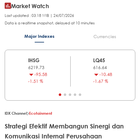
Market Watch
Last updated : 03.18 WIB | 24/07/2026
Data is a realtime snapshot, delayed at 10 minutes
Major Indexes
Currencies
IHSG
LQ45
6219.73
616.64
-95.58
-10.48
-1.51 %
-1.67 %
IDX Channel
Ecotainment
Strategi Efektif Membangun Sinergi dan
Komunikasi Internal Perusahaan