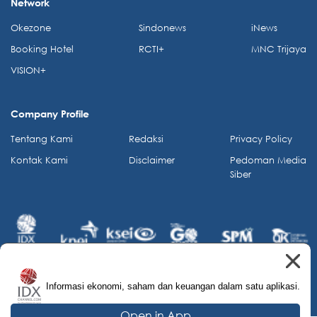
Network
Okezone
Sindonews
iNews
Booking Hotel
RCTI+
MNC Trijaya
VISION+
Company Profile
Tentang Kami
Redaksi
Privacy Policy
Kontak Kami
Disclaimer
Pedoman Media
Siber
Informasi ekonomi, saham dan keuangan dalam satu aplikasi.
© 2026 IDX Channel. All Rights Reserved.
Open in App