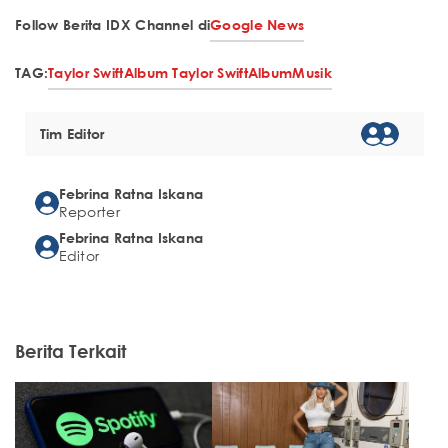
Follow Berita IDX Channel di
Google News
TAG:
Taylor Swift
Album Taylor Swift
Album
Musik
Tim Editor
Febrina Ratna Iskana
Reporter
Febrina Ratna Iskana
Editor
Berita Terkait