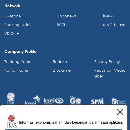
Network
Okezone
Sindonews
iNews
Booking Hotel
RCTI+
MNC Trijaya
VISION+
Company Profile
Tentang Kami
Redaksi
Privacy Policy
Kontak Kami
Disclaimer
Pedoman Media
Siber
Informasi ekonomi, saham dan keuangan dalam satu aplikasi.
© 2026 IDX Channel. All Rights Reserved.