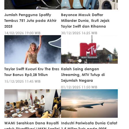
Jumlah Pengguna Spotify
Beyonce Masuk Daftar
Tembus 751 Juta pada Akhir
Miliarder Dunia, Ikuti Jejak
2025
Taylor Swift dan Rihanna
14/02/2026 19:00 WIB
30/12/2025 16:25 WIB
Taylor Swift Kucuri Kru The Eras
Kalah Saing dengan
Tour Bonus Rp3,28 Triliun
Streaming, MTV Tutup di
Sejumlah Negara
15/12/2025 11:45 WIB
01/12/2025 11:50 WIB
WAMI Serahkan Dana Royalti
Industri Pariwisata Dunia Catat
untuk Diverifikasi LMKN Senilai
1,5 Miliar Turis pada 2025