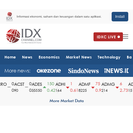
Install
Informasi ekonomi, saham dan keuangan dalam satu aplikasi.
Home
News
Economics
Market News
Technology
Ba
More news:
0
0
150
1
75
6
RO
ACST
ADES
ADHI
ADMF
ADMG
AD
0
0
0.42
0.61
0.9
2.73
90
35550
164
8225
214
151
More Market Data