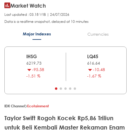
Market Watch
Last updated : 03.18 WIB | 24/07/2026
Data is a realtime snapshot, delayed at 10 minutes
Major Indexes
Currencies
IHSG
LQ45
6219.73
616.64
-95.58
-10.48
-1.51 %
-1.67 %
IDX Channel
Ecotainment
Taylor Swift Rogoh Kocek Rp5,86 Triliun
untuk Beli Kembali Master Rekaman Enam