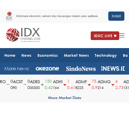
Install
Informasi ekonomi, saham dan keuangan dalam satu aplikasi.
Home
News
Economics
Market News
Technology
Ba
More news:
0
0
150
1
75
6
O
ACST
ADES
ADHI
ADMF
ADMG
ADM
0
0
0.42
0.61
0.9
2.73
90
35550
164
8225
214
1510
More Market Data