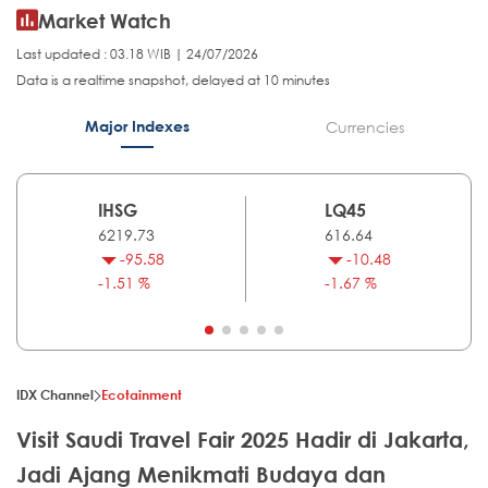
Market Watch
Last updated : 03.18 WIB | 24/07/2026
Data is a realtime snapshot, delayed at 10 minutes
Major Indexes
Currencies
IHSG
LQ45
6219.73
616.64
-95.58
-10.48
-1.51 %
-1.67 %
IDX Channel
Ecotainment
Visit Saudi Travel Fair 2025 Hadir di Jakarta,
Jadi Ajang Menikmati Budaya dan