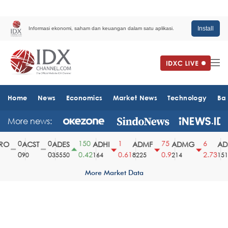
Install
Informasi ekonomi, saham dan keuangan dalam satu aplikasi.
Home
News
Economics
Market News
Technology
Ba
More news:
0
0
150
1
75
6
O
ACST
ADES
ADHI
ADMF
ADMG
ADM
0
0
0.42
0.61
0.9
2.73
90
35550
164
8225
214
1510
More Market Data