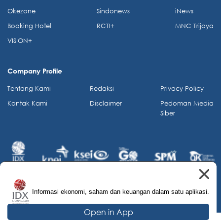
Okezone
Sindonews
iNews
Booking Hotel
RCTI+
MNC Trijaya
VISION+
Company Profile
Tentang Kami
Redaksi
Privacy Policy
Kontak Kami
Disclaimer
Pedoman Media
Siber
Informasi ekonomi, saham dan keuangan dalam satu aplikasi.
© 2026 IDX Channel. All Rights Reserved.
Open in App