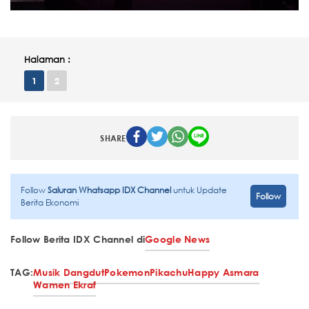
Halaman :
1
2
SHARE
Follow
Saluran Whatsapp IDX Channel
untuk Update
Follow
Berita Ekonomi
Follow Berita IDX Channel di
Google News
TAG:
Musik Dangdut
Pokemon
Pikachu
Happy Asmara
Wamen Ekraf