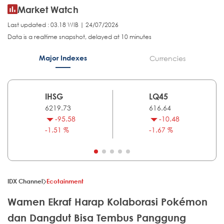
Market Watch
Last updated : 03.18 WIB | 24/07/2026
Data is a realtime snapshot, delayed at 10 minutes
Major Indexes
Currencies
IHSG
LQ45
6219.73
616.64
-95.58
-10.48
-1.51 %
-1.67 %
IDX Channel
Ecotainment
Wamen Ekraf Harap Kolaborasi Pokémon
dan Dangdut Bisa Tembus Panggung