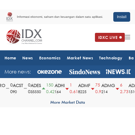
Install
Informasi ekonomi, saham dan keuangan dalam satu aplikasi.
Home
News
Economics
Market News
Technology
Ba
More news:
0
0
150
1
75
6
O
ACST
ADES
ADHI
ADMF
ADMG
ADM
0
0
0.42
0.61
0.9
2.73
90
35550
164
8225
214
1510
More Market Data