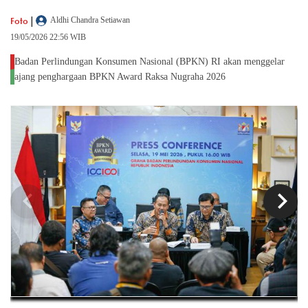
|
Foto
Aldhi Chandra Setiawan
19/05/2026 22:56 WIB
Badan Perlindungan Konsumen Nasional (BPKN) RI akan menggelar
ajang penghargaan BPKN Award Raksa Nugraha 2026
chevron_left
chevron_right