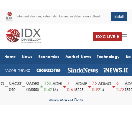
Install
Informasi ekonomi, saham dan keuangan dalam satu aplikasi.
Home
News
Economics
Market News
Technology
Ba
More news:
0
0
150
1
75
6
O
ACST
ADES
ADHI
ADMF
ADMG
ADM
0
0
0.42
0.61
0.9
2.73
90
35550
164
8225
214
1510
More Market Data