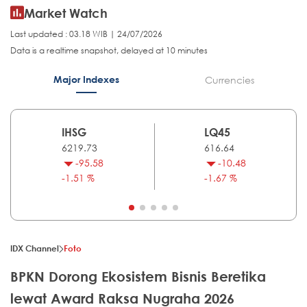
Market Watch
Last updated : 03.18 WIB | 24/07/2026
Data is a realtime snapshot, delayed at 10 minutes
Major Indexes
Currencies
IHSG
LQ45
6219.73
616.64
-95.58
-10.48
-1.51 %
-1.67 %
IDX Channel
Foto
BPKN Dorong Ekosistem Bisnis Beretika
lewat Award Raksa Nugraha 2026