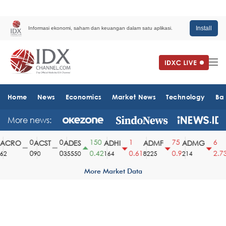
Install
Informasi ekonomi, saham dan keuangan dalam satu aplikasi.
Home
News
Economics
Market News
Technology
Ba
More news:
0
0
150
1
75
6
ACRO
ACST
ADES
ADHI
ADMF
ADMG
0
0
0.42
0.61
0.9
2.73
2
90
35550
164
8225
214
More Market Data