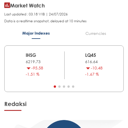
Market Watch
Last updated : 03.18 WIB | 24/07/2026
Data is a realtime snapshot, delayed at 10 minutes
Major Indexes
Currencies
IHSG
LQ45
6219.73
616.64
-95.58
-10.48
-1.51 %
-1.67 %
Redaksi