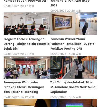
Kembali Layani Pesawat Jet
Wahana di Fun Asia Expo
2026
07/08/2026 20:17 WIB
06/08/2026 20:26 WIB
Program Literasi Keuangan
Pameran Warna-Warni
Dorong Pelajar Kelola Finansial
Parlemen Tampilkan 100 Foto
Sejak Dini
Peristiwa Penting DPR
06/08/2026 20:21 WIB
05/08/2026 16:38 WIB
Perempuan Wirausaha
Tarif Transjabodetabek Blok
Dibekali Literasi Keuangan
M–Bandara Soetta Naik Mulai
dan Personal Branding
September
05/08/2026 16:12 WIB
05/08/2026 15:55 WIB