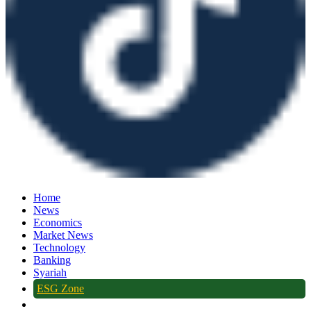
Home
News
Economics
Market News
Technology
Banking
Syariah
ESG Zone