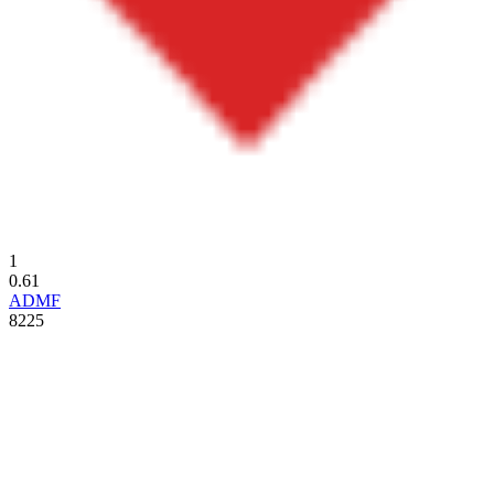
1
0.61
ADMF
8225