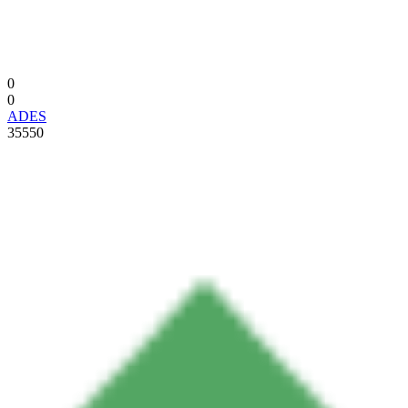
0
0
ADES
35550