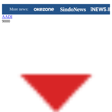
More news:
AADI
9000