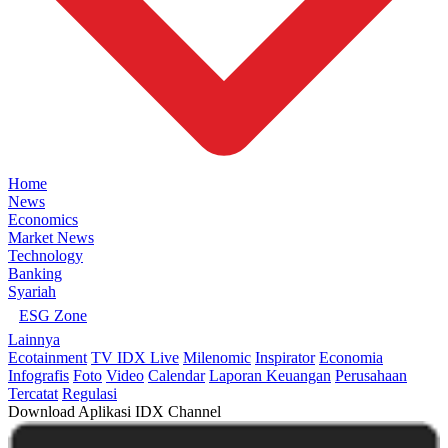
Home
News
Economics
Market News
Technology
Banking
Syariah
ESG Zone
Lainnya
Ecotainment
TV IDX Live
Milenomic
Inspirator
Economia
Infografis
Foto
Video
Calendar
Laporan Keuangan
Perusahaan
Tercatat
Regulasi
Download Aplikasi IDX Channel