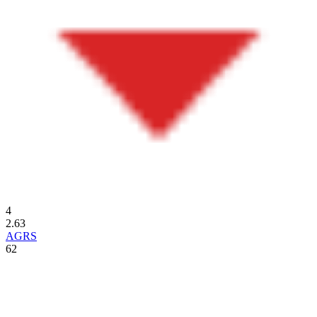
4
2.63
AGRS
62