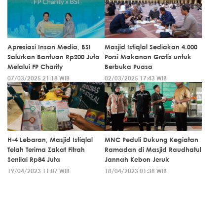
Apresiasi Insan Media, BSI
Masjid Istiqlal Sediakan 4.000
Salurkan Bantuan Rp200 Juta
Porsi Makanan Gratis untuk
Melalui FP Charity
Berbuka Puasa
07/03/2025 21:18 WIB
02/03/2025 17:43 WIB
H-4 Lebaran, Masjid Istiqlal
MNC Peduli Dukung Kegiatan
Telah Terima Zakat Fitrah
Ramadan di Masjid Raudhatul
Senilai Rp84 Juta
Jannah Kebon Jeruk
19/04/2023 11:07 WIB
18/04/2023 01:38 WIB