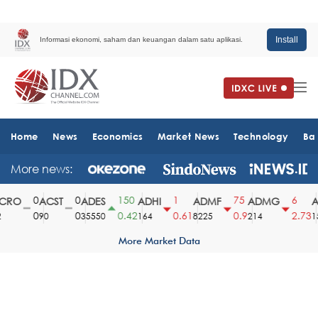
Install
Informasi ekonomi, saham dan keuangan dalam satu aplikasi.
Home
News
Economics
Market News
Technology
Ba
More news:
0
0
150
1
75
6
RO
ACST
ADES
ADHI
ADMF
ADMG
A
0
0
0.42
0.61
0.9
2.73
90
35550
164
8225
214
15
More Market Data