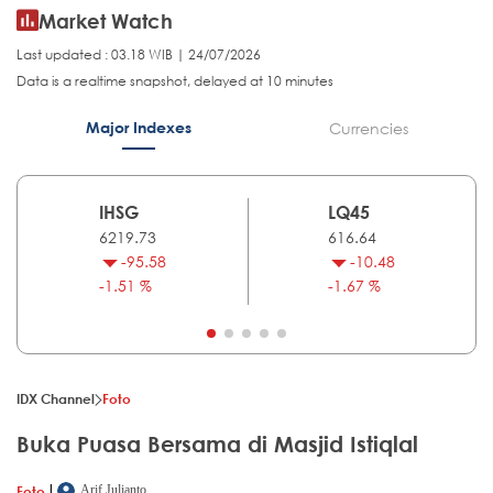
Market Watch
Last updated : 03.18 WIB | 24/07/2026
Data is a realtime snapshot, delayed at 10 minutes
Major Indexes
Currencies
IHSG
LQ45
6219.73
616.64
-95.58
-10.48
-1.51 %
-1.67 %
IDX Channel
Foto
Buka Puasa Bersama di Masjid Istiqlal
|
Foto
Arif Julianto