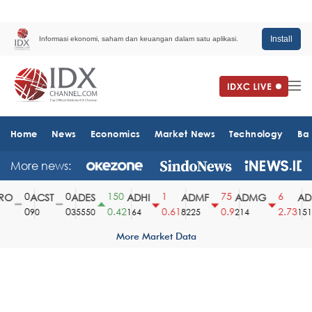
Install
Informasi ekonomi, saham dan keuangan dalam satu aplikasi.
Home
News
Economics
Market News
Technology
Ba
More news:
0
0
150
1
75
6
O
ACST
ADES
ADHI
ADMF
ADMG
ADM
0
0
0.42
0.61
0.9
2.73
90
35550
164
8225
214
1510
More Market Data