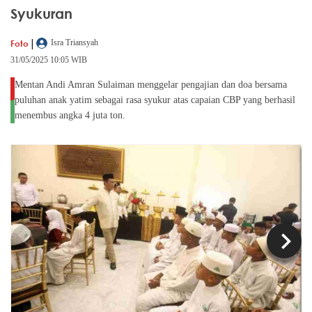
Syukuran
|
Foto
Isra Triansyah
31/05/2025 10:05 WIB
Mentan Andi Amran Sulaiman menggelar pengajian dan doa bersama
puluhan anak yatim sebagai rasa syukur atas capaian CBP yang berhasil
menembus angka 4 juta ton.
chevron_left
chevron_right