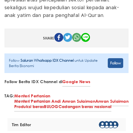
apresiasi atas pencapaian sektor pertanian,
sekaligus wujud kepedulian sosial kepada anak-
anak yatim dan para penghafal Al-Qur’an.
SHARE
Follow
Saluran Whatsapp IDX Channel
untuk Update
Follow
Berita Ekonomi
Follow Berita IDX Channel di
Google News
TAG:
Menteri Pertanian
Menteri Pertanian Andi Amran Sulaiman
Amran Sulaiman
Produksi beras
BULOG
Cadangan beras nasional
Tim Editor