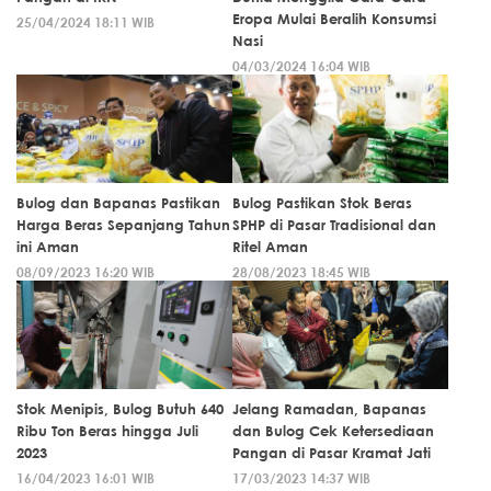
Eropa Mulai Beralih Konsumsi
25/04/2024 18:11 WIB
Nasi
04/03/2024 16:04 WIB
Bulog dan Bapanas Pastikan
Bulog Pastikan Stok Beras
Harga Beras Sepanjang Tahun
SPHP di Pasar Tradisional dan
ini Aman
Ritel Aman
08/09/2023 16:20 WIB
28/08/2023 18:45 WIB
Stok Menipis, Bulog Butuh 640
Jelang Ramadan, Bapanas
Ribu Ton Beras hingga Juli
dan Bulog Cek Ketersediaan
2023
Pangan di Pasar Kramat Jati
16/04/2023 16:01 WIB
17/03/2023 14:37 WIB