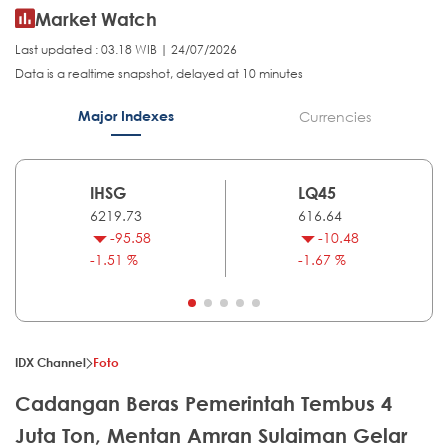
Market Watch
Last updated : 03.18 WIB | 24/07/2026
Data is a realtime snapshot, delayed at 10 minutes
Major Indexes
Currencies
IHSG
LQ45
6219.73
616.64
-95.58
-10.48
-1.51 %
-1.67 %
IDX Channel
Foto
Cadangan Beras Pemerintah Tembus 4
Juta Ton, Mentan Amran Sulaiman Gelar