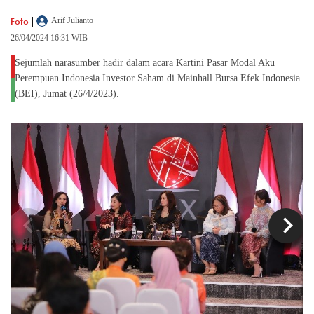
|
Foto
Arif Julianto
26/04/2024 16:31 WIB
Sejumlah narasumber hadir dalam acara Kartini Pasar Modal Aku
Perempuan Indonesia Investor Saham di Mainhall Bursa Efek Indonesia
(BEI), Jumat (26/4/2023).
chevron_left
chevron_right