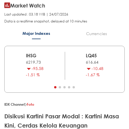
Market Watch
Last updated : 03.18 WIB | 24/07/2026
Data is a realtime snapshot, delayed at 10 minutes
Major Indexes
Currencies
IHSG
LQ45
6219.73
616.64
-95.58
-10.48
-1.51 %
-1.67 %
IDX Channel
Foto
Disikusi Kartini Pasar Modal : Kartini Masa
Kini, Cerdas Kelola Keuangan