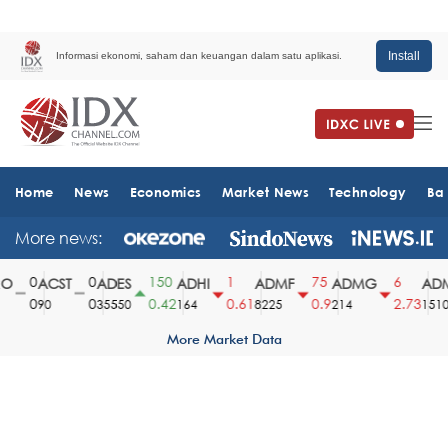
Install
Informasi ekonomi, saham dan keuangan dalam satu aplikasi.
Home
News
Economics
Market News
Technology
Ba
More news:
0
0
150
1
75
6
ACST
ADES
ADHI
ADMF
ADMG
ADM
0
0
0.42
0.61
0.9
2.73
90
35550
164
8225
214
1510
More Market Data