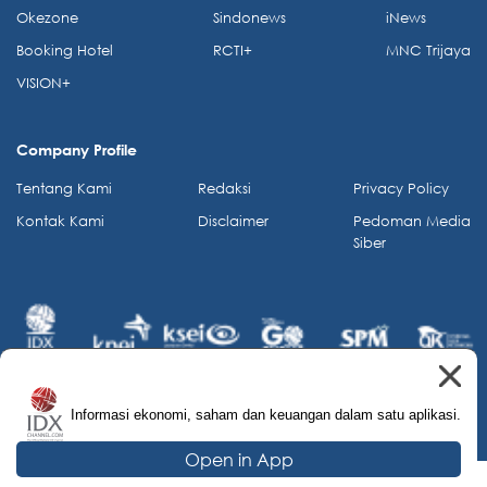
Okezone
Sindonews
iNews
Booking Hotel
RCTI+
MNC Trijaya
VISION+
Company Profile
Tentang Kami
Redaksi
Privacy Policy
Kontak Kami
Disclaimer
Pedoman Media
Siber
Informasi ekonomi, saham dan keuangan dalam satu aplikasi.
© 2026 IDX Channel. All Rights Reserved.
Open in App