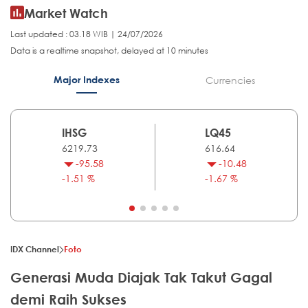
Market Watch
Last updated : 03.18 WIB | 24/07/2026
Data is a realtime snapshot, delayed at 10 minutes
Major Indexes
Currencies
IHSG
LQ45
6219.73
616.64
-95.58
-10.48
-1.51 %
-1.67 %
IDX Channel
Foto
Generasi Muda Diajak Tak Takut Gagal
demi Raih Sukses