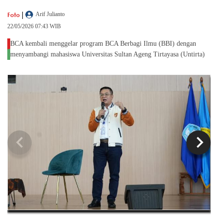
|
Foto
Arif Julianto
22/05/2026 07:43 WIB
BCA kembali menggelar program BCA Berbagi Ilmu (BBI) dengan
menyambangi mahasiswa Universitas Sultan Ageng Tirtayasa (Untirta)
chevron_left
chevron_right