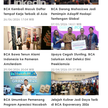
BCA Kembali Masuk Daftar
BCA Dorong Mahasiswa Jadi
Tempat Kerja Terbaik di Asia
Pemimpin Adaptif Hadapi
Tantangan Global
26/06/2026 17:04 WIB
07/05/2026 14:51 WIB
BCA Bawa Tenun Alami
Upaya Cegah Stunting, BCA
Indonesia ke Pameran
Salurkan Alat Deteksi Dini
Amsterdam
Preeklamsia
29/04/2026 20:04 WIB
22/04/2026 09:37 WIB
BCA Umumkan Pemenang
Jelajah Kuliner Jadi Daya Tarik
Program Apresiasi Nasabah
di BCA Expoversary 2026