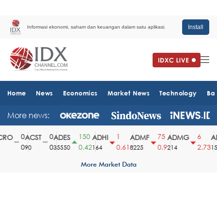
Install
Informasi ekonomi, saham dan keuangan dalam satu aplikasi.
Home
News
Economics
Market News
Technology
Ba
More news:
0
0
150
1
75
6
RO
ACST
ADES
ADHI
ADMF
ADMG
AD
0
0
0.42
0.61
0.9
2.73
90
35550
164
8225
214
151
More Market Data