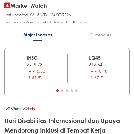
Market Watch
Last updated : 03.18 WIB | 24/07/2026
Data is a realtime snapshot, delayed at 10 minutes
Major Indexes
Currencies
IHSG
LQ45
6219.73
616.64
-95.58
-10.48
-1.51 %
-1.67 %
IDX Channel
Foto
Hari Disabilitas Internasional dan Upaya
Mendorong Inklusi di Tempat Kerja