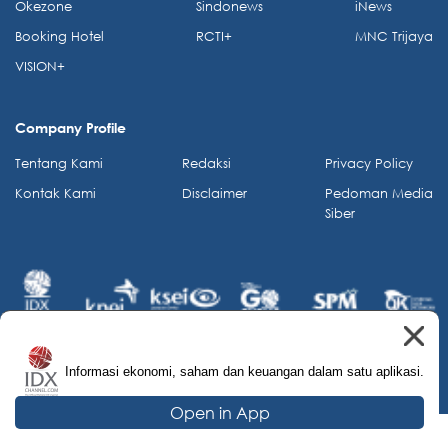
Okezone
Sindonews
iNews
Booking Hotel
RCTI+
MNC Trijaya
VISION+
Company Profile
Tentang Kami
Redaksi
Privacy Policy
Kontak Kami
Disclaimer
Pedoman Media
Siber
Informasi ekonomi, saham dan keuangan dalam satu aplikasi.
© 2026 IDX Channel. All Rights Reserved.
Open in App