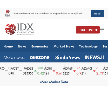
Install
Informasi ekonomi, saham dan keuangan dalam satu aplikasi.
Home
News
Economics
Market News
Technology
Ba
More news:
0
0
150
1
75
6
O
ACST
ADES
ADHI
ADMF
ADMG
ADM
0
0
0.42
0.61
0.9
2.73
90
35550
164
8225
214
1510
More Market Data