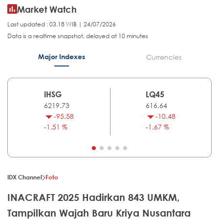
Market Watch
Last updated : 03.18 WIB | 24/07/2026
Data is a realtime snapshot, delayed at 10 minutes
Major Indexes
Currencies
IHSG
LQ45
6219.73
616.64
-95.58
-10.48
-1.51 %
-1.67 %
IDX Channel
Foto
INACRAFT 2025 Hadirkan 843 UMKM,
Tampilkan Wajah Baru Kriya Nusantara