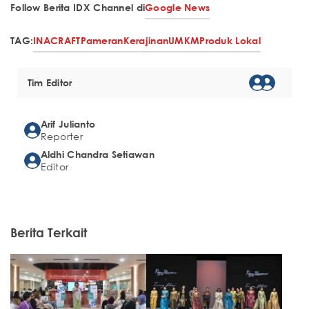
Follow Berita IDX Channel di
Google News
TAG:
INACRAFT
Pameran
Kerajinan
UMKM
Produk Lokal
Tim Editor
Arif Julianto
Reporter
Aldhi Chandra Setiawan
Editor
Berita Terkait