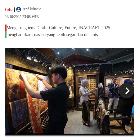
|
Foto
Arif Julianto
04/10/2025 23:08 WIB
Mengusung tema Craft, Culture, Future, INACRAFT 2025
menghadirkan suasana yang lebih segar dan dinamis
chevron_left
chevron_right