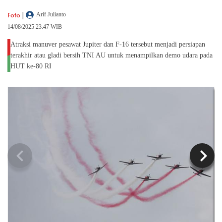
|
Foto
Arif Julianto
14/08/2025 23:47 WIB
Atraksi manuver pesawat Jupiter dan F-16 tersebut menjadi persiapan
terakhir atau gladi bersih TNI AU untuk menampilkan demo udara pada
HUT ke-80 RI
chevron_left
chevron_right