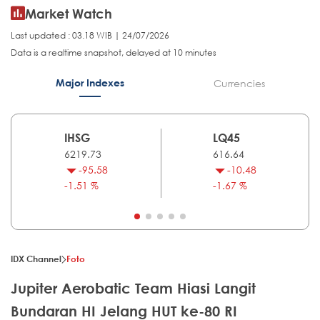
Market Watch
Last updated : 03.18 WIB | 24/07/2026
Data is a realtime snapshot, delayed at 10 minutes
Major Indexes
Currencies
IHSG
LQ45
6219.73
616.64
-95.58
-10.48
-1.51 %
-1.67 %
IDX Channel
Foto
Jupiter Aerobatic Team Hiasi Langit
Bundaran HI Jelang HUT ke-80 RI