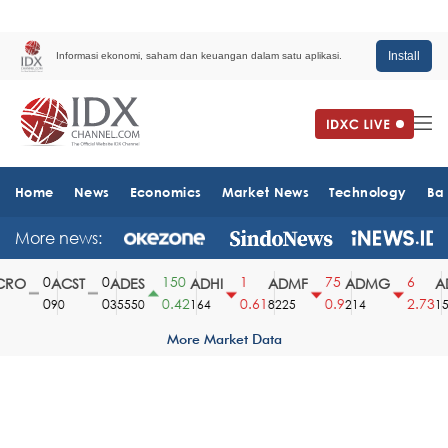
Install
Informasi ekonomi, saham dan keuangan dalam satu aplikasi.
Home
News
Economics
Market News
Technology
Ba
More news:
0
0
150
1
75
6
RO
ACST
ADES
ADHI
ADMF
ADMG
AD
0
0
0.42
0.61
0.9
2.73
90
35550
164
8225
214
151
More Market Data