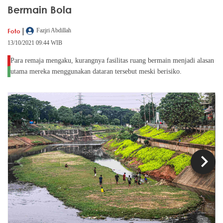
Bermain Bola
|
Foto
Fazjri Abdillah
13/10/2021 09:44 WIB
Para remaja mengaku, kurangnya fasilitas ruang bermain menjadi alasan
utama mereka menggunakan dataran tersebut meski berisiko.
chevron_left
chevron_right