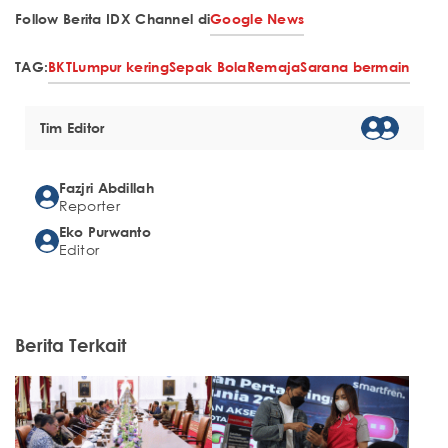
Follow Berita IDX Channel di
Google News
TAG:
BKT
Lumpur kering
Sepak Bola
Remaja
Sarana bermain
Tim Editor
Fazjri Abdillah
Reporter
Eko Purwanto
Editor
Berita Terkait