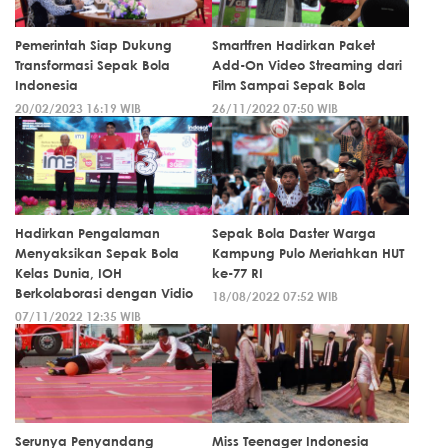
Pemerintah Siap Dukung
Smartfren Hadirkan Paket
Transformasi Sepak Bola
Add-On Video Streaming dari
Indonesia
Film Sampai Sepak Bola
20/02/2023 16:19 WIB
26/11/2022 07:50 WIB
Hadirkan Pengalaman
Sepak Bola Daster Warga
Menyaksikan Sepak Bola
Kampung Pulo Meriahkan HUT
Kelas Dunia, IOH
ke-77 RI
Berkolaborasi dengan Vidio
18/08/2022 07:52 WIB
07/11/2022 12:35 WIB
Serunya Penyandang
Miss Teenager Indonesia