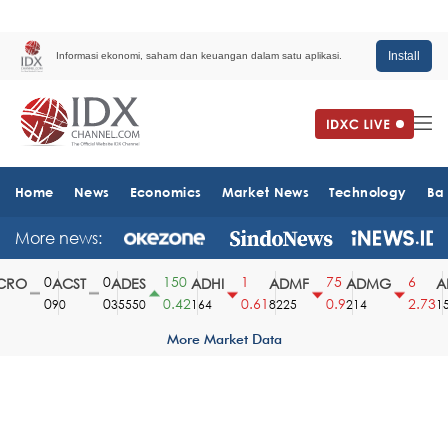
Install
Informasi ekonomi, saham dan keuangan dalam satu aplikasi.
Home
News
Economics
Market News
Technology
Ba
More news:
0
0
150
1
75
6
RO
ACST
ADES
ADHI
ADMF
ADMG
AD
0
0
0.42
0.61
0.9
2.73
90
35550
164
8225
214
151
More Market Data