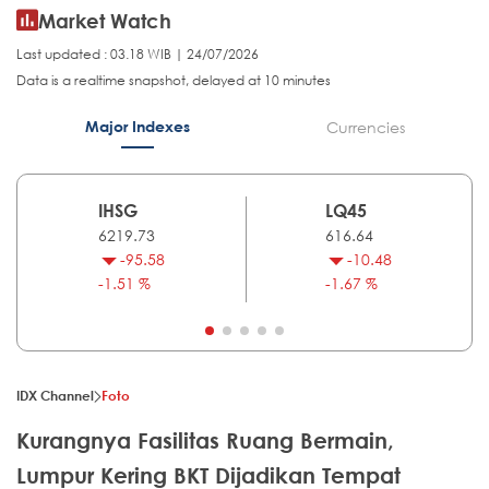
Market Watch
Last updated : 03.18 WIB | 24/07/2026
Data is a realtime snapshot, delayed at 10 minutes
Major Indexes
Currencies
IHSG
LQ45
6219.73
616.64
-95.58
-10.48
-1.51 %
-1.67 %
IDX Channel
Foto
Kurangnya Fasilitas Ruang Bermain,
Lumpur Kering BKT Dijadikan Tempat