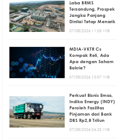
Laba BRMS
Tersandung, Prospek
Jangka Panjang
Dinilai Tetap Menarik
07/08/2026 11:05 WIB
MDIA-VKTR Cs
Kompak Reli, Ada
Apa dengan Saham
Bakrie?
07/08/2026 10:07 WIB
Perkuat Bisnis Emas,
Indika Energy (INDY)
Peroleh Fasilitas
Pinjaman dari Bank
DBS Rp2,8 Triliun
07/08/2026 06:25 WIB