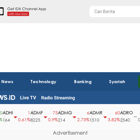
t News
Technology
Banking
Syariah
DHI
ADMF
ADMG
ADMR
ADRO
A
1
75
6
60
0
0.61%
0.9%
2.73%
3.82%
0%
4
8225
214
1510
2540
4
Advertisement