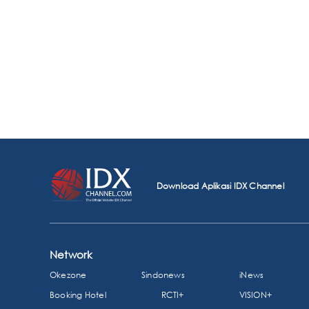
Download Aplikasi IDX Channel
Network
Okezone
Sindonews
iNews
Booking Hotel
RCTI+
VISION+