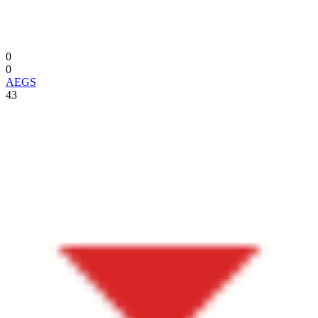
0
0
AEGS
43