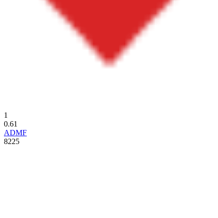
1
0.61
ADMF
8225