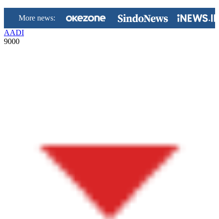
More news:
AADI
9000