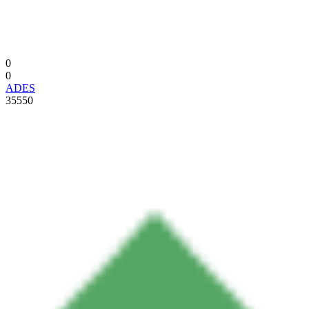
0
0
ADES
35550