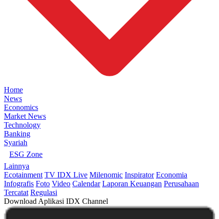
Home
News
Economics
Market News
Technology
Banking
Syariah
ESG Zone
Lainnya
Ecotainment
TV IDX Live
Milenomic
Inspirator
Economia
Infografis
Foto
Video
Calendar
Laporan Keuangan
Perusahaan
Tercatat
Regulasi
Download Aplikasi IDX Channel