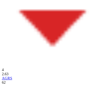
4
2.63
AGRS
62