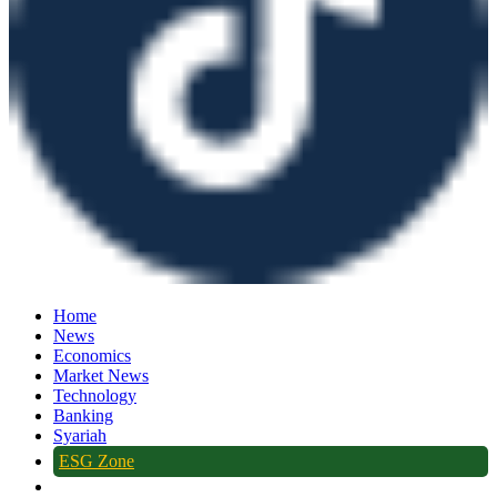
Home
News
Economics
Market News
Technology
Banking
Syariah
ESG Zone