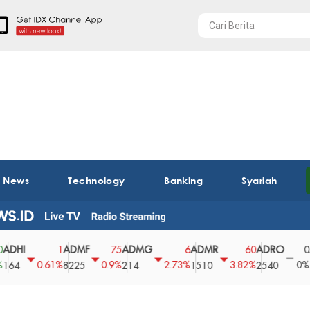
t News
Technology
Banking
Syariah
ADMF
ADMG
ADMR
ADRO
AEGS
1
75
6
60
0
0.61%
0.9%
2.73%
3.82%
0%
8225
214
1510
2540
43