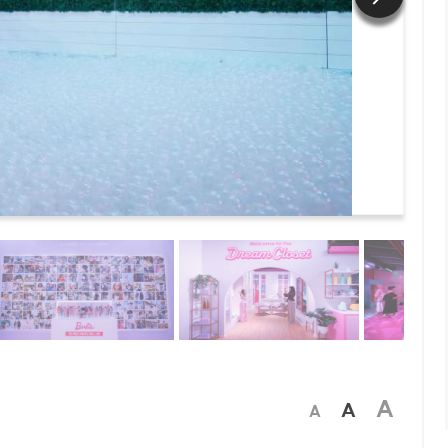
A
A
A