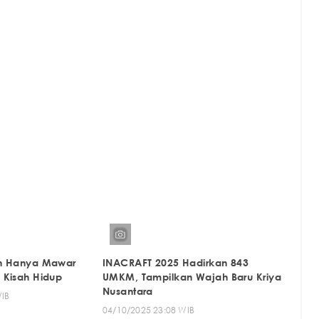
n Hanya Mawar
INACRAFT 2025 Hadirkan 843
 Kisah Hidup
UMKM, Tampilkan Wajah Baru Kriya
Nusantara
WIB
04/10/2025 23:08 WIB