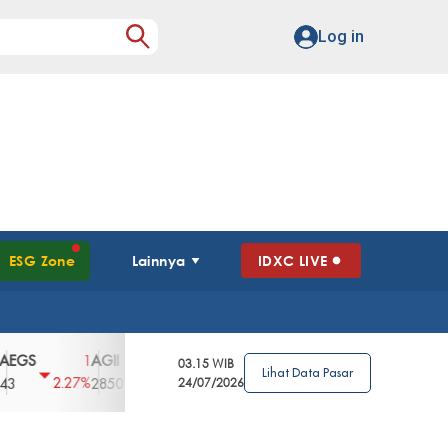
Log in
ESG Zone
Lainnya
IDXC LIVE
AGII
AGRO
AGRS
AHAP
AIMS
1
100
4
0
2
03.15 WIB
Lihat Data Pasar
2.27%
3.39%
2.63%
0%
2.04%
2850
148
24/07/2026
62
96
360