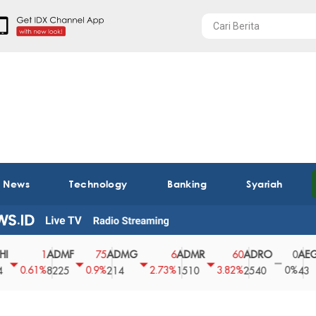
t News
Technology
Banking
Syariah
ADMF
ADMG
ADMR
ADRO
AEGS
1
75
6
60
0
.61%
0.9%
2.73%
3.82%
0%
2
8225
214
1510
2540
43