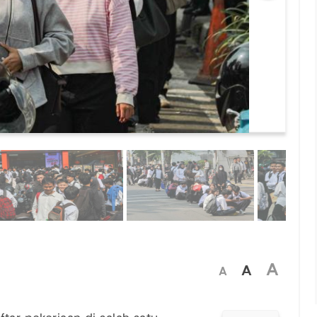
A
A
A