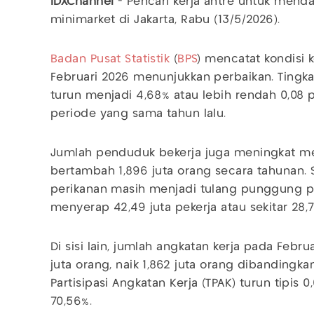
IDXChannel
-
Pencari kerja antre untuk mendaf
minimarket di Jakarta, Rabu (13/5/2026).
Badan Pusat Statistik
(
BPS
) mencatat kondisi 
Februari 2026 menunjukkan perbaikan. Tingk
turun menjadi 4,68% atau lebih rendah 0,08 
periode yang sama tahun lalu.
Jumlah penduduk bekerja juga meningkat men
bertambah 1,896 juta orang secara tahunan. 
perikanan masih menjadi tulang punggung p
menyerap 42,49 juta pekerja atau sekitar 28,78
Di sisi lain, jumlah angkatan kerja pada Febr
juta orang, naik 1,862 juta orang dibandingka
Partisipasi Angkatan Kerja (TPAK) turun tipis
70,56%.