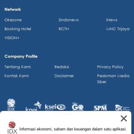
Network
Okezone
Sindonews
iNews
Booking Hotel
RCTI+
MNC Trijaya
VISION+
Company Profile
Tentang Kami
Redaksi
Privacy Policy
Kontak Kami
Disclaimer
Pedoman Media
Siber
Informasi ekonomi, saham dan keuangan dalam satu aplikasi.
© 2026 IDX Channel. All Rights Reserved.