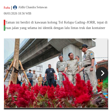
|
Foto
Aldhi Chandra Setiawan
06/01/2026 18:56 WIB
Taman ini berdiri di kawasan kolong Tol Kelapa Gading–JORR, tepat di
ruas jalan yang selama ini identik dengan lalu lintas truk dan kontainer
chevron_left
chevron_right