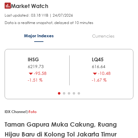
Market Watch
Last updated : 03.18 WIB | 24/07/2026
Data is a realtime snapshot, delayed at 10 minutes
Major Indexes
Currencies
IHSG
LQ45
6219.73
616.64
-95.58
-10.48
-1.51 %
-1.67 %
IDX Channel
Foto
Taman Gapura Muka Cakung, Ruang
Hijau Baru di Kolong Tol Jakarta Timur