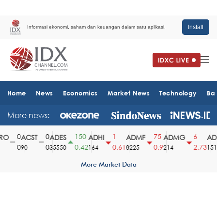
Install
Informasi ekonomi, saham dan keuangan dalam satu aplikasi.
Home
News
Economics
Market News
Technology
Ba
More news:
0
0
150
1
75
6
O
ACST
ADES
ADHI
ADMF
ADMG
ADM
0
0
0.42
0.61
0.9
2.73
90
35550
164
8225
214
1510
More Market Data