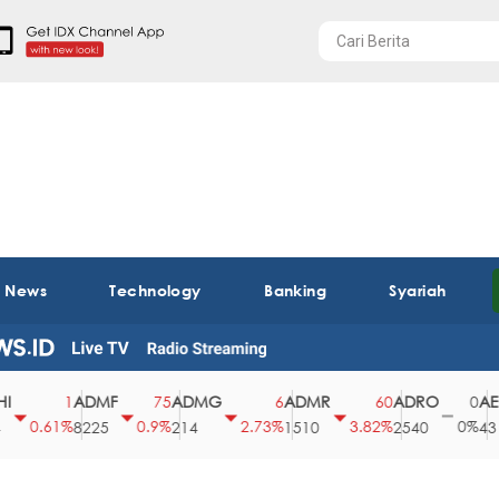
t News
Technology
Banking
Syariah
ADMF
ADMG
ADMR
ADRO
AEGS
1
75
6
60
0
0.61%
0.9%
2.73%
3.82%
0%
8225
214
1510
2540
43