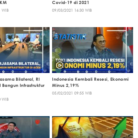
UMKM
Covid-19 di 2021
1 WIB
09/03/2021 16:30 WIB
asama Bilateral, RI
Indonesia Kembali Resesi, Ekonomi
Bangun Infrastruktur
Minus 2,19%
05/02/2021 09:55 WIB
0 WIB