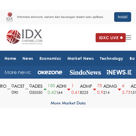
Install
Informasi ekonomi, saham dan keuangan dalam satu aplikasi.
Home
News
Economics
Market News
Technology
Ba
More news:
0
0
150
1
75
6
RO
ACST
ADES
ADHI
ADMF
ADMG
AD
0
0
0.42
0.61
0.9
2.73
90
35550
164
8225
214
1510
More Market Data