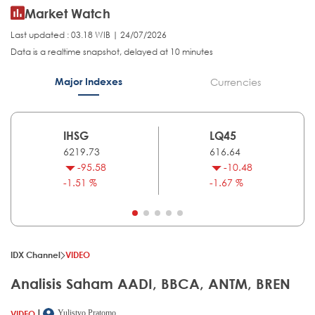
Market Watch
Last updated : 03.18 WIB | 24/07/2026
Data is a realtime snapshot, delayed at 10 minutes
Major Indexes
Currencies
IHSG
LQ45
6219.73
616.64
-95.58
-10.48
-1.51 %
-1.67 %
IDX Channel
VIDEO
Analisis Saham AADI, BBCA, ANTM, BREN
|
VIDEO
Yulistyo Pratomo