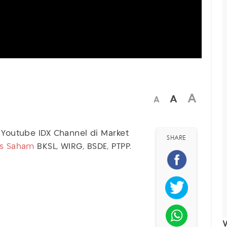
)
A
A
A
 Youtube IDX Channel di Market
SHARE
is Saham
BKSL, WIRG, BSDE, PTPP.
V