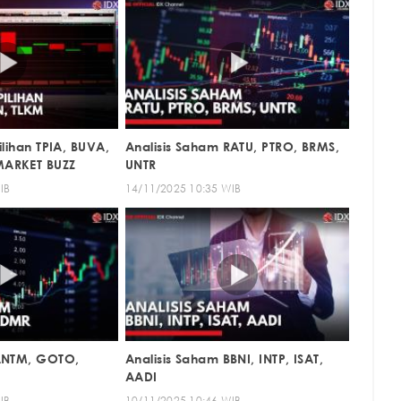
ilihan TPIA, BUVA,
Analisis Saham RATU, PTRO, BRMS,
MARKET BUZZ
UNTR
IB
14/11/2025 10:35 WIB
 ANTM, GOTO,
Analisis Saham BBNI, INTP, ISAT,
AADI
IB
10/11/2025 10:46 WIB