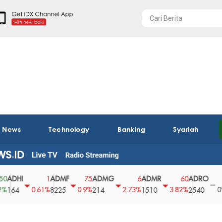
t News
Technology
Banking
Syariah
HI
ADMF
ADMG
ADMR
ADRO
AE
1
75
6
60
0
0.61%
0.9%
2.73%
3.82%
0%
4
8225
214
1510
2540
43