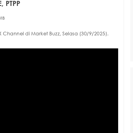
, PTPP
WIB
 Channel di Market Buzz, Selasa (30/9/2025).