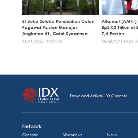
BI Buka Seleksi Pendidikan Calon
Alfamart (AMRT)
Pegawai Asisten Manajer
Rp2,02 Triliun di
Angkatan 41, Catat Syaratnya
7,4 Persen
08/08/2026 19:30 WIB
08/08/2026 19:03 W
Download Aplikasi IDX Channel
Network
Okezone
Sindonews
iNews