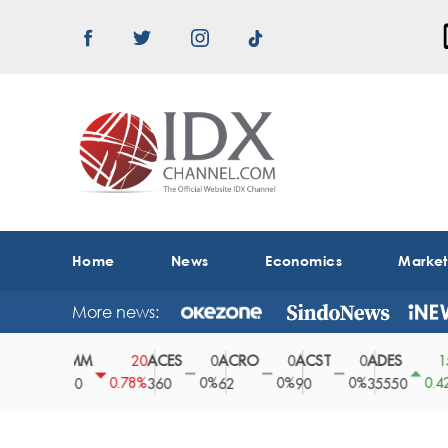
Home
News
Economics
Marke
More news:
ABMM
ACES
ACRO
ACST
ADES
AD
0
20
0
0
0
150
0%
0.78%
0%
0%
0%
0.42%
2530
360
62
90
35550
16