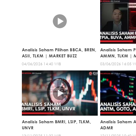
Analisis Saham Pilihan BBCA, BREN,
Analisis Saham P
ASII, TLKM | MARKET BUZZ
AMMN, TLKM | 
04/06/2026 14:40 WIB
03/06/2026 16:05 W
Analisis Saham BMRI, LSIP, TLKM,
Analisis Saham
UNVR
ADMR
13/11/2025 11:32 WIB
12/11/2025 10:40 W