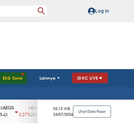
Log in
ESG Zone
Lainnya
IDXC LIVE
GS
AGII
AGRO
AGRS
AHAP
AIM
1
100
4
0
2
03.15 WIB
Lihat Data Pasar
2.27%
3.39%
2.63%
0%
2.04%
2850
148
24/07/2026
62
96
360