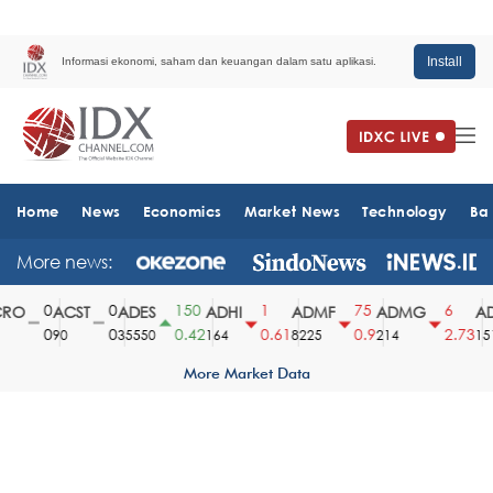
Install
Informasi ekonomi, saham dan keuangan dalam satu aplikasi.
Home
News
Economics
Market News
Technology
Ba
More news:
0
0
150
1
75
6
RO
ACST
ADES
ADHI
ADMF
ADMG
AD
0
0
0.42
0.61
0.9
2.73
90
35550
164
8225
214
151
More Market Data