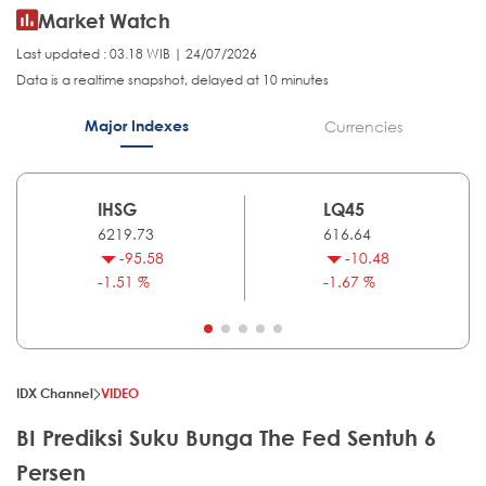
Market Watch
Last updated : 03.18 WIB | 24/07/2026
Data is a realtime snapshot, delayed at 10 minutes
Major Indexes
Currencies
IHSG
LQ45
6219.73
616.64
-95.58
-10.48
-1.51 %
-1.67 %
IDX Channel
VIDEO
BI Prediksi Suku Bunga The Fed Sentuh 6
Persen