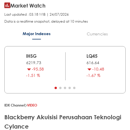
Market Watch
Last updated : 03.18 WIB | 24/07/2026
Data is a realtime snapshot, delayed at 10 minutes
Major Indexes
Currencies
IHSG
LQ45
6219.73
616.64
-95.58
-10.48
-1.51 %
-1.67 %
IDX Channel
VIDEO
Blackberry Akuisisi Perusahaan Teknologi
Cylance