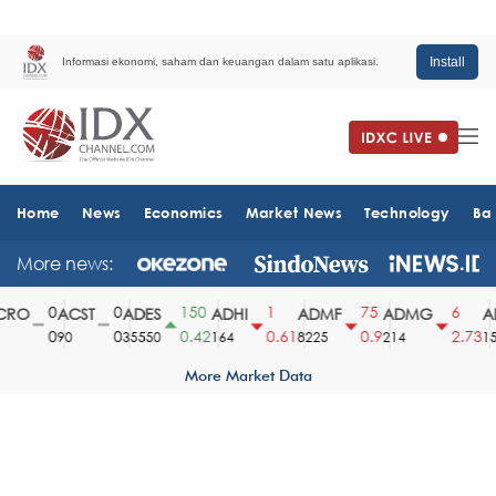
Install
Informasi ekonomi, saham dan keuangan dalam satu aplikasi.
Home
News
Economics
Market News
Technology
Ba
More news:
0
0
150
1
75
6
RO
ACST
ADES
ADHI
ADMF
ADMG
AD
0
0
0.42
0.61
0.9
2.73
90
35550
164
8225
214
151
More Market Data