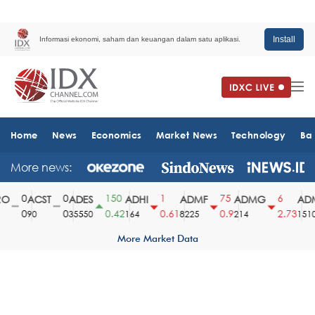
Install
Informasi ekonomi, saham dan keuangan dalam satu aplikasi.
Home
News
Economics
Market News
Technology
Ba
More news:
0
0
150
1
75
6
O
ACST
ADES
ADHI
ADMF
ADMG
ADM
0
0
0.42
0.61
0.9
2.73
90
35550
164
8225
214
1510
More Market Data