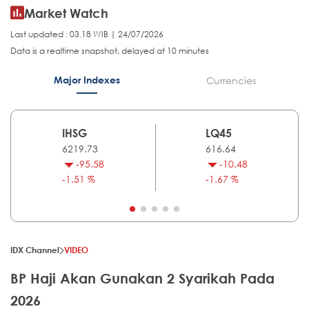
Market Watch
Last updated : 03.18 WIB | 24/07/2026
Data is a realtime snapshot, delayed at 10 minutes
Major Indexes
Currencies
IHSG
LQ45
6219.73
616.64
-95.58
-10.48
-1.51 %
-1.67 %
IDX Channel
VIDEO
BP Haji Akan Gunakan 2 Syarikah Pada
2026