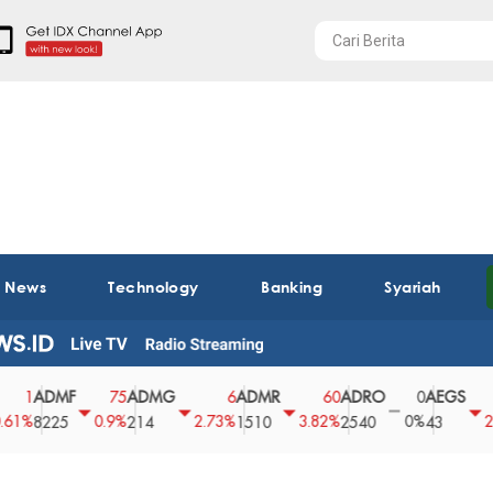
t News
Technology
Banking
Syariah
ADMF
ADMG
ADMR
ADRO
AEGS
1
75
6
60
0
%
0.9%
2.73%
3.82%
0%
2.27
8225
214
1510
2540
43