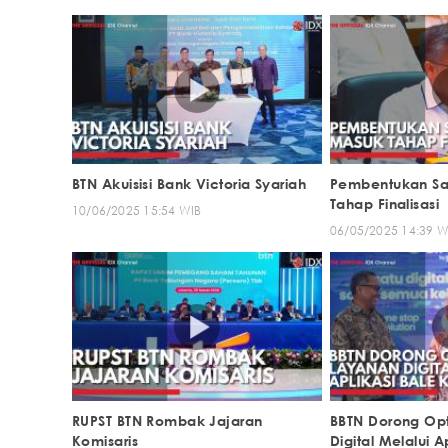
BTN Akuisisi Bank Victoria Syariah
Pembentukan Sa
Tahap Finalisasi
10/06/2025 15:54 WIB
06/05/2025 14:39 W
RUPST BTN Rombak Jajaran
BBTN Dorong Opt
Komisaris
Digital Melalui A