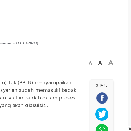
(Sumber: IDX CHANNEL)
A
A
A
ro) Tbk (BBTN) menyampaikan
SHARE
 syariah sudah memasuki babak
an saat ini sudah dalam proses
ang akan diakuisisi.
V