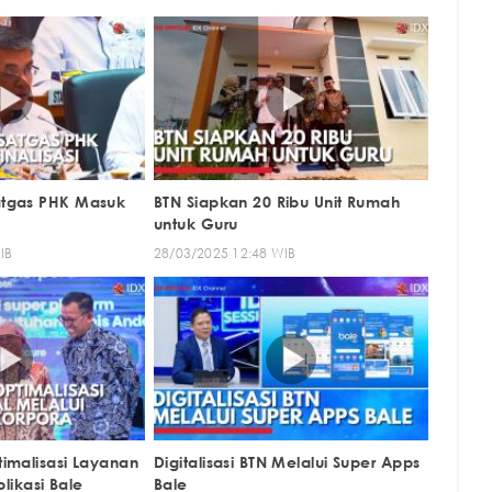
tgas PHK Masuk
BTN Siapkan 20 Ribu Unit Rumah
untuk Guru
IB
28/03/2025 12:48 WIB
imalisasi Layanan
Digitalisasi BTN Melalui Super Apps
plikasi Bale
Bale