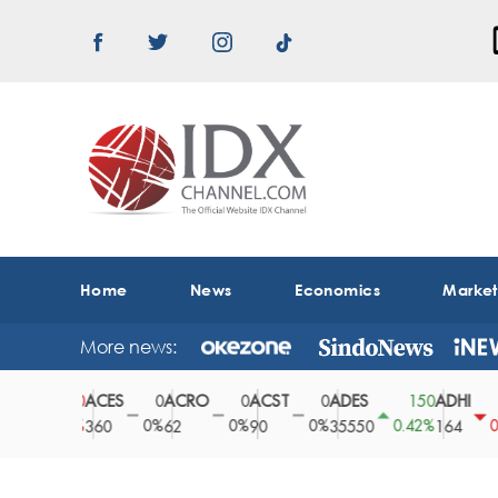
Home
News
Economics
Marke
More news:
ACES
ACRO
ACST
ADES
ADHI
20
0
0
0
150
0.78%
0%
0%
0%
0.42%
0.61
360
62
90
35550
164