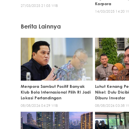
Korpora
27/03/2025 21:05 WIB
14/03/2025 14:20 W
Berita Lainnya
Menpora Sambut Positif Banyak
Luhut Kenang Per
Klub Bola Internasional Pilih RI Jadi
Nikel: Dulu Dicib
Lokasi Pertandingan
Diburu Investor
08/08/2026 04:29 WIB
08/08/2026 03:38 W