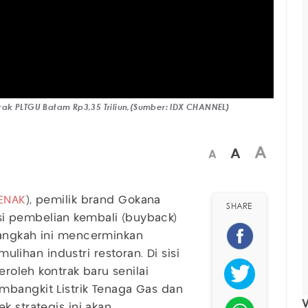
ak PLTGU Batam Rp3,35 Triliun,(Sumber: IDX CHANNEL)
A
A
A
ENAK
), pemilik brand Gokana
SHARE
i pembelian kembali (buyback)
Langkah ini mencerminkan
han industri restoran. Di sisi
roleh kontrak baru senilai
mbangkit Listrik Tenaga Gas dan
V
k strategis ini akan