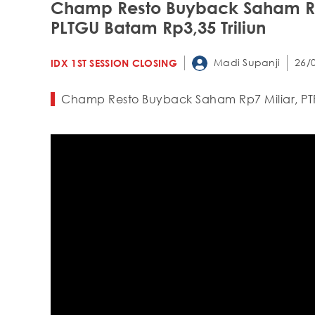
Champ Resto Buyback Saham Rp7
PLTGU Batam Rp3,35 Triliun
Madi Supanji
26/
IDX 1ST SESSION CLOSING
Champ Resto Buyback Saham Rp7 Miliar, PTP