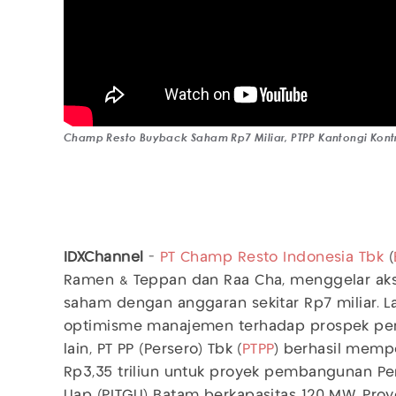
Champ Resto Buyback Saham Rp7 Miliar, PTPP Kantongi Kontr
IDXChannel
-
PT Champ Resto Indonesia Tbk
(
Ramen & Teppan dan Raa Cha, menggelar aks
saham dengan anggaran sekitar Rp7 miliar. 
optimisme manajemen terhadap prospek pemuli
lain, PT PP (Persero) Tbk (
PTPP
) berhasil mempe
Rp3,35 triliun untuk proyek pembangunan Pe
Uap (PLTGU) Batam berkapasitas 120 MW. Proye