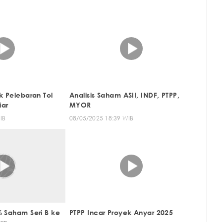
k Pelebaran Tol
Analisis Saham ASII, INDF, PTPP,
iar
MYOR
IB
08/05/2025 18:39 WIB
% Saham Seri B ke
PTPP Incar Proyek Anyar 2025