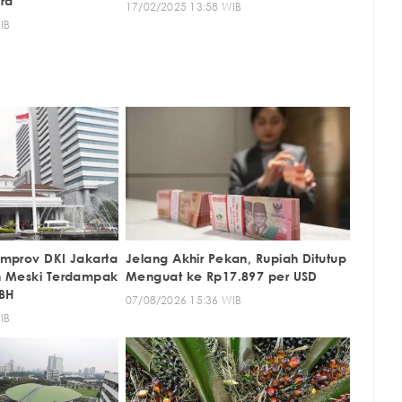
ra
17/02/2025 13:58 WIB
IB
mprov DKI Jakarta
Jelang Akhir Pekan, Rupiah Ditutup
n Meski Terdampak
Menguat ke Rp17.897 per USD
BH
07/08/2026 15:36 WIB
IB