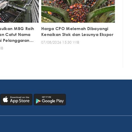
sulkan MBG Raih
Harga CPO Melemah Dibayangi
an Catut Nama
Kenaikan Stok dan Lesunya Ekspor
ni Pelanggaran
07/08/2026 15:30 WIB
IB