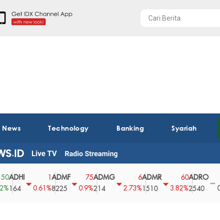
t News
Technology
Banking
Syariah
DHI
ADMF
ADMG
ADMR
ADRO
A
1
75
6
60
0
0.61%
0.9%
2.73%
3.82%
0%
64
8225
214
1510
2540
43