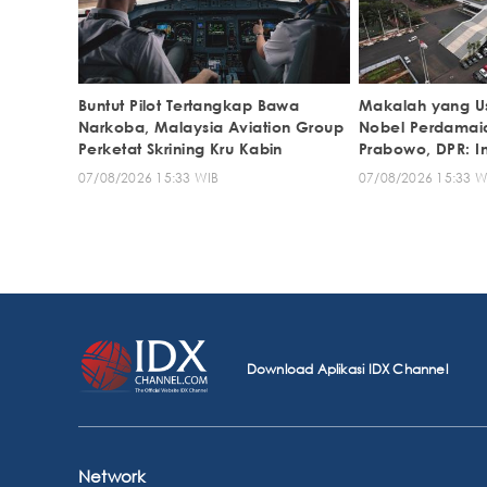
Buntut Pilot Tertangkap Bawa
Makalah yang U
Narkoba, Malaysia Aviation Group
Nobel Perdamai
Perketat Skrining Kru Kabin
Prabowo, DPR: I
Serius
07/08/2026 15:33 WIB
07/08/2026 15:33 W
Download Aplikasi IDX Channel
Network