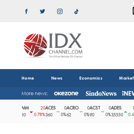
Home
News
Economics
Marke
More news:
ABMM
ACES
ACRO
ACST
ADES
A
0
20
0
0
0
150
0%
0.78%
0%
0%
0%
0.42%
2530
360
62
90
35550
1