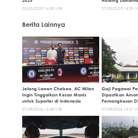
2025
Holding Dananta
02/05/2025 14:38 WIB
27/03/2025 14:29 W
Berita Lainnya
Jelang Lawan Chelsea, AC Milan
Gaji Pegawai Pe
Ingin Tinggalkan Kesan Manis
Dipastikan Ama
untuk Suporter di Indonesia
Pemangkasan D
07/08/2026 15:48 WIB
07/08/2026 15:37 W