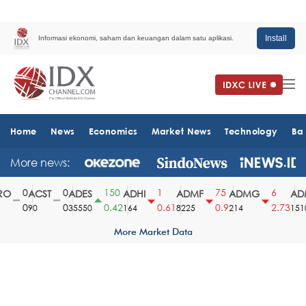
Install
Informasi ekonomi, saham dan keuangan dalam satu aplikasi.
Home
News
Economics
Market News
Technology
Ba
More news:
0
0
150
1
75
6
O
ACST
ADES
ADHI
ADMF
ADMG
ADM
0
0
0.42
0.61
0.9
2.73
90
35550
164
8225
214
1510
More Market Data