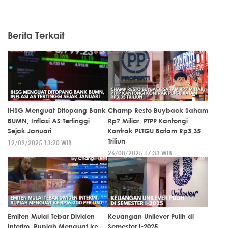
Berita Terkait
IHSG Menguat Ditopang Bank
Champ Resto Buyback Saham
BUMN, Inflasi AS Tertinggi
Rp7 Miliar, PTPP Kantongi
Sejak Januari
Kontrak PLTGU Batam Rp3,35
Triliun
12/09/2025 13:20 WIB
26/08/2025 17:33 WIB
Emiten Mulai Tebar Dividen
Keuangan Unilever Pulih di
Interim, Rupiah Menguat ke
Semester I-2025