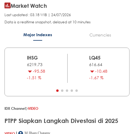
Market Watch
Last updated : 03.18 WIB | 24/07/2026
Data is a realtime snapshot, delayed at 10 minutes
Major Indexes
Currencies
IHSG
LQ45
6219.73
616.64
-95.58
-10.48
-1.51 %
-1.67 %
IDX Channel
VIDEO
PTPP Siapkan Langkah Divestasi di 2025
|
VIDEO
M.Ilham Chatamy